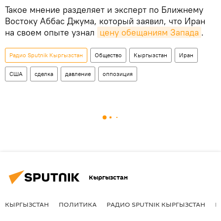
Такое мнение разделяет и эксперт по Ближнему
Востоку Аббас Джума, который заявил, что Иран
на своем опыте узнал
цену обещаниям Запада
.
Радио Sputnik Кыргызстан
Общество
Кыргызстан
Иран
США
сделка
давление
оппозиция
Кыргызстан
КЫРГЫЗСТАН
ПОЛИТИКА
РАДИО SPUTNIK КЫРГЫЗСТАН
Р