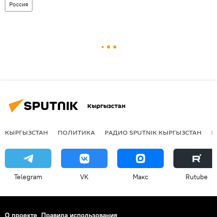
Россия
Кыргызстан
КЫРГЫЗСТАН
ПОЛИТИКА
РАДИО SPUTNIK КЫРГЫЗСТАН
Р
Telegram
VK
Макс
Rutube
О проекте
Правила использования