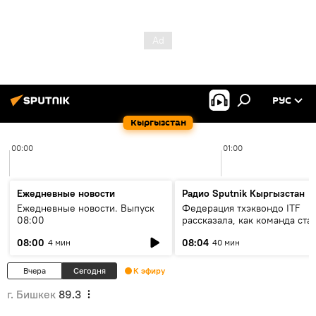
РУС
Кыргызстан
00:00
01:00
Ежедневные новости
Радио Sputnik Кыргызстан
Ежедневные новости. Выпуск
Федерация тхэквондо ITF
08:00
рассказала, как команда ста
жертвой мошенников
08:00
08:04
4 мин
40 мин
Вчера
Сегодня
К эфиру
г. Бишкек
89.3