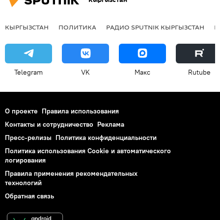
КЫРГЫЗСТАН
ПОЛИТИКА
РАДИО SPUTNIK КЫРГЫЗСТАН
Р
Telegram
VK
Макс
Rutube
О проекте
Правила использования
Контакты и сотрудничество
Реклама
Пресс-релизы
Политика конфиденциальности
Политика использования Cookie и автоматического
логирования
Правила применения рекомендательных
технологий
Обратная связь