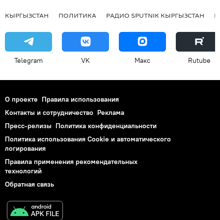
КЫРГЫЗСТАН
ПОЛИТИКА
РАДИО SPUTNIK КЫРГЫЗСТАН
Р
Telegram
VK
Макс
Rutube
О проекте
Правила использования
Контакты и сотрудничество
Реклама
Пресс-релизы
Политика конфиденциальности
Политика использования Cookie и автоматического
логирования
Правила применения рекомендательных
технологий
Обратная связь