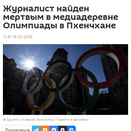
Журналист найден
мертвым в медиадеревне
Олимпиады в Пхенчхане
17:41 18.02.2018
©
Sputnik
/ Алексей Филиппов
/
Перейти в фотобанк
Подписаться