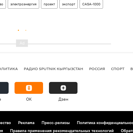
во
электроэнергия
проект
экспорт
CASA-1000
ОЛИТИКА
РАДИО SPUTNIK КЫРГЫЗСТАН
РОССИЯ
СПОРТ
e
OK
Дзен
чество
Реклама
Пресс-релизы
Политика конфиденциально
ия
Правила применения рекомендательных технологий
Обрат