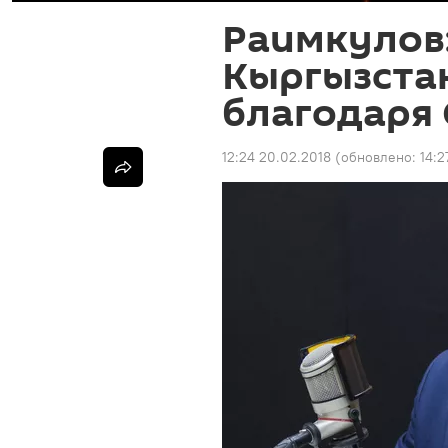
Раимкулов:
Кыргызста
благодаря
12:24 20.02.2018
(обновлено:
14:2