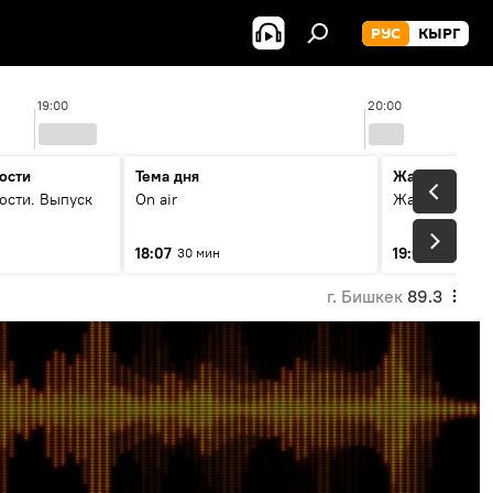
РУС
КЫРГ
19:00
20:00
ости
Тема дня
Жаңылыктар
ости. Выпуск
On air
Жаңылыктар.
18:07
19:01
30 мин
11 мин
г. Бишкек
89.3