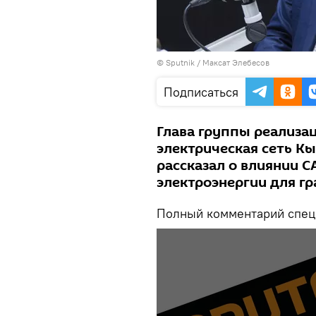
©
Sputnik
/ Максат Элебесов
Подписаться
Глава группы реализа
электрическая сеть К
рассказал о влиянии C
электроэнергии для г
Полный комментарий специ