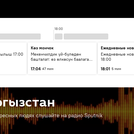
18:00
Көз мончок
Ежедневные нов
рылыш 17:00
Мекенчилдик үй-бүлөдөн
Ежедневные нов
башталат: өз өлкөсүн баалаган
18:00
муунду кантип тарбиялоо
17:04
18:01
47 мин
5 мин
керек?
ргызстан
ересных людях слушайте на радио Sputnik