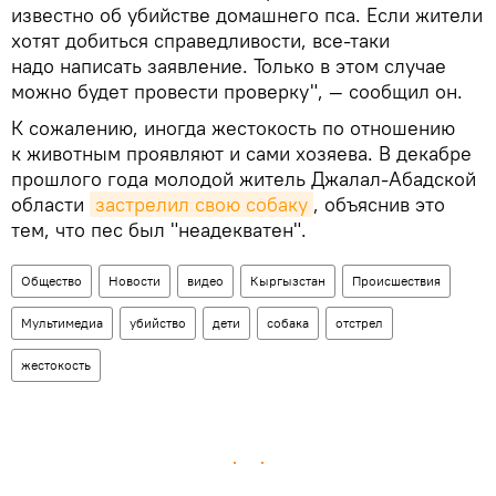
известно об убийстве домашнего пса. Если жители
хотят добиться справедливости, все-таки
надо написать заявление. Только в этом случае
можно будет провести проверку", — сообщил он.
К сожалению, иногда жестокость по отношению
к животным проявляют и сами хозяева. В декабре
прошлого года молодой житель Джалал-Абадской
области
застрелил свою собаку
, объяснив это
тем, что пес был "неадекватен".
Общество
Новости
видео
Кыргызстан
Происшествия
Мультимедиа
убийство
дети
собака
отстрел
жестокость