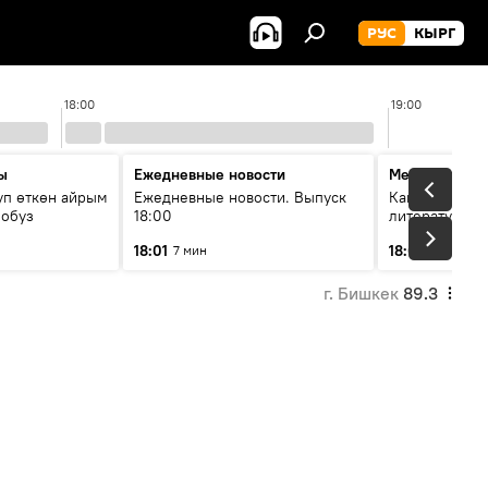
РУС
КЫРГ
18:00
19:00
ы
Ежедневные новости
Между строк
уп өткөн айрым
Ежедневные новости. Выпуск
Как кошки за
лобуз
18:00
литературу
18:01
18:08
7 мин
49 мин
г. Бишкек
89.3