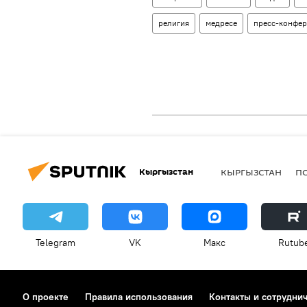
религия
медресе
пресс-конфе
Кыргызстан
КЫРГЫЗСТАН
П
Telegram
VK
Макс
Rutub
О проекте
Правила использования
Контакты и сотрудни