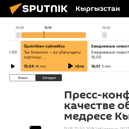
Кыргызстан
15:00
15:19
16:00
Sputnikteн сүйлөйбүз
Ежедневные новос
ыш 15:00
Так божомол — өз убагындагы
Ежедневные новост
коргонуу:
16:00
гидрометеорологиялык кызмат
эфир
15:04
16:01
45 мин
3 мин
кантип өркүндөтүлүүдө
Вчера
Сегодня
Пресс-кон
качестве о
медресе К
11:05 22.02.2018
(обновлено:
14:2