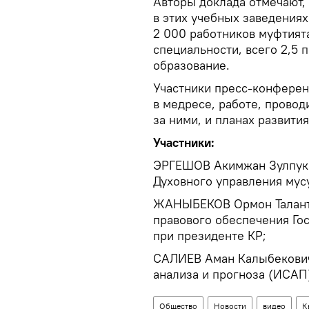
Авторы доклада отмечают,
в этих учебных заведения
2 000 работников муфтият
специальности, всего 2,5
образование.
Участники пресс-конферен
в медресе, работе, прово
за ними, и планах развити
Участники:
ЭРГЕШОВ Акимжан Зулпука
Духовного управления мус
ЖАНЫБЕКОВ Ормон Таланто
правового обеспечения Го
при президенте КР;
САЛИЕВ Аман Калыбекович 
анализа и прогноза (ИСАП
Общество
Новости
видео
К