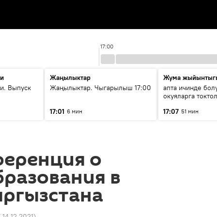
17:00
ти
Жаңылыктар
Жума жыйынтыг
и. Выпуск
Жаңылыктар. Чыгарылыш 17:00
апта ичинде бол
окуяларга токто
17:01
17:07
6 мин
51 мин
ференция о
бразования в
ыргызстана
7 14.12.2021
)