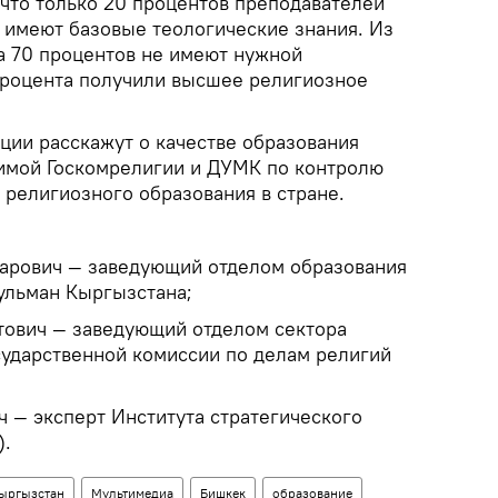
 что только 20 процентов преподавателей
х имеют базовые теологические знания. Из
а 70 процентов не имеют нужной
 процента получили высшее религиозное
ции расскажут о качестве образования
димой Госкомрелигии и ДУМК по контролю
я религиозного образования в стране.
рович — заведующий отделом образования
ульман Кыргызстана;
вич — заведующий отделом сектора
сударственной комиссии по делам религий
— эксперт Института стратегического
).
ыргызстан
Мультимедиа
Бишкек
образование