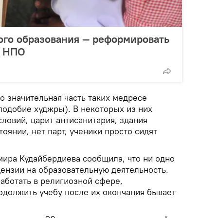
кого образования — реформировать
т НПО
о значительная часть таких медресе
подобие худжры). В некоторых из них
словий, царит антисанитария, здания
тоянии, нет парт, ученики просто сидят
мира Кудайбердиева сообщила, что ни одно
цензии на образовательную деятельность.
работать в религиозной сфере,
одолжить учебу после их окончания бывает