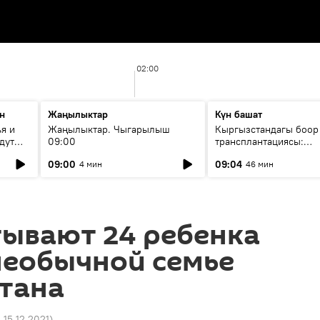
02:00
н
Жаңылыктар
Күн башат
я и
Жаңылыктар. Чыгарылыш
Кыргызстандагы боор
дут
09:00
трансплантациясы:
жетишкендиктер жана
09:00
09:04
4 мин
46 мин
келечеги
тывают 24 ребенка
необычной семье
тана
 15.12.2021
)