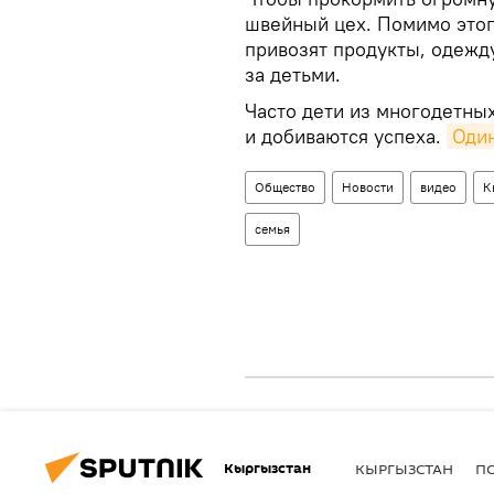
швейный цех. Помимо этог
привозят продукты, одежд
за детьми.
Часто дети из многодетны
и добиваются успеха.
Один
Общество
Новости
видео
К
семья
Кыргызстан
КЫРГЫЗСТАН
П