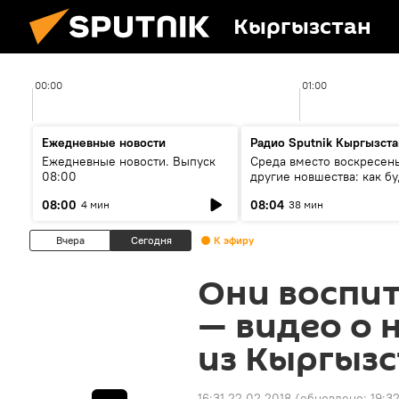
Кыргызстан
00:00
01:00
Ежедневные новости
Радио Sputnik Кыргызста
Ежедневные новости. Выпуск
Среда вместо воскресень
08:00
другие новшества: как бу
проходить выборы в КР?
08:00
08:04
4 мин
38 мин
Вчера
Сегодня
К эфиру
Они воспи
— видео о 
из Кыргызс
16:31 22.02.2018
(обновлено:
19:32