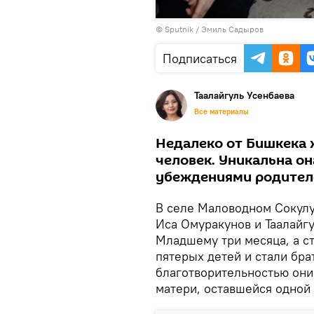
Воспроизвести
©
Sputnik / Эмиль Садыров
видео
Подписаться
Таалайгуль Усенбаева
Все материалы
Недалеко от Бишкека 
человек. Уникальна он
убеждениями родител
В селе Маловодном Сокулу
Иса Омуракунов и Таалайг
Младшему три месяца, а с
пятерых детей и стали бр
благотворительностью они
матери, оставшейся одной 