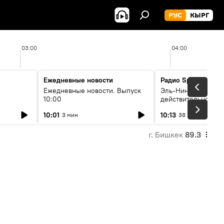
РУС
КЫРГ
03:00
04:00
Ежедневные новости
Радио Sputnik Кыр
Ежедневные новости. Выпуск
Эль-Ниньо, жара и 
10:00
действительно вли
 өнүгүү
погоду в Кыргызст
10:01
10:13
3 мин
38 мин
г. Бишкек
89.3