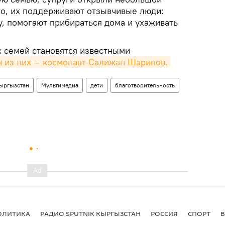
о, их поддерживают отзывчивые люди:
у, помогают прибираться дома и ухаживать
х семей становятся известными
 из них — космонавт Салижан Шарипов.
ыргызстан
Мультимедиа
дети
благотворительность
ОЛИТИКА
РАДИО SPUTNIK КЫРГЫЗСТАН
РОССИЯ
СПОРТ