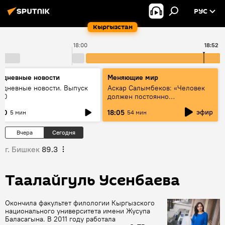
РУС
Кыргызстан
18:00
18:52
едневные новости
Меняющие мир
едневные новости. Выпуск
Аскар Салымбеков: «Человек
:00
должен постоянно
совершенствоваться»
эфир
:00
18:05
5 мин
54 мин
Вчера
Сегодня
г. Бишкек
89.3
Таалайгуль Усенбаева
Окончила факультет филологии Кыргызского
национального университета имени Жусупа
Баласагына. В 2011 году работала