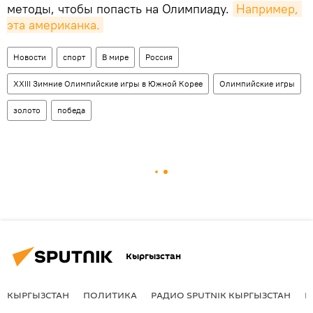
методы, чтобы попасть на Олимпиаду.
Например, 
эта американка.
Новости
спорт
В мире
Россия
XXIII Зимние Олимпийские игры в Южной Корее
Олимпийские игры
золото
победа
Кыргызстан
КЫРГЫЗСТАН
ПОЛИТИКА
РАДИО SPUTNIK КЫРГЫЗСТАН
Р