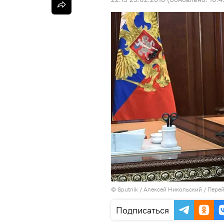
©
Sputnik
/ Алексей Никольский
/
Перей
Подписаться