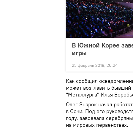
В Южной Корее зав
игры
25 февраля 2018, 20:24
Как сообщил осведомленны
может возглавить бывший 
"Металлурга" Илья Воробь
Олег Знарок начал работа
в Сочи. Под его руководст
году, завоевала серебряны
на мировых первенствах.