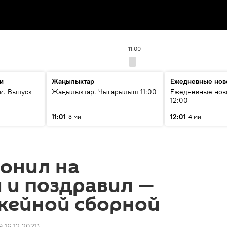
11:00
и
Жаңылыктар
Ежедневные нов
и. Выпуск
Жаңылыктар. Чыгарылыш 11:00
Ежедневные нов
12:00
11:01
12:01
3 мин
4 мин
онил на
 и поздравил —
кейной сборной
9 16.12.2021
)