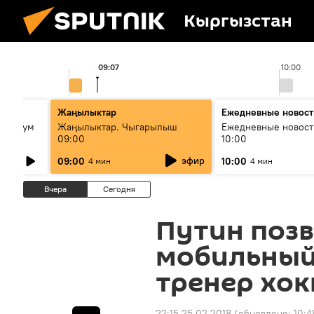
Кыргызстан
09:07
10:00
ько
Жаңылыктар
Ежедневные новост
кий бум
Жаңылыктар. Чыгарылыш
Ежедневные новост
09:00
10:00
му и как
эфир
09:00
10:00
4 мин
4 мин
Вчера
Сегодня
Путин позв
мобильный
тренер хок
22:15 25.02.2018
(обновлено:
10:4