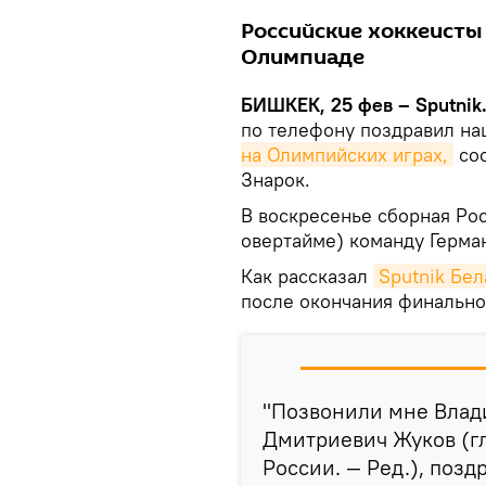
Российские хоккеисты
Олимпиаде
БИШКЕК, 25 фев – Sputnik
по телефону поздравил н
на Олимпийских играх,
соо
Знарок.
В воскресенье сборная Ро
овертайме) команду Герман
Как рассказал
Sputnik Бел
после окончания финально
"Позвонили мне Влад
Дмитриевич Жуков (г
России. — Ред.), позд