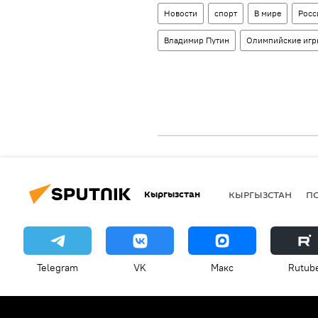
Новости
спорт
В мире
Росс
Владимир Путин
Олимпийские иг
Кыргызстан
КЫРГЫЗСТАН
П
Telegram
VK
Макс
Rutub