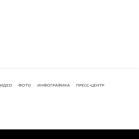
ВИДЕО
ФОТО
ИНФОГРАФИКА
ПРЕСС-ЦЕНТР