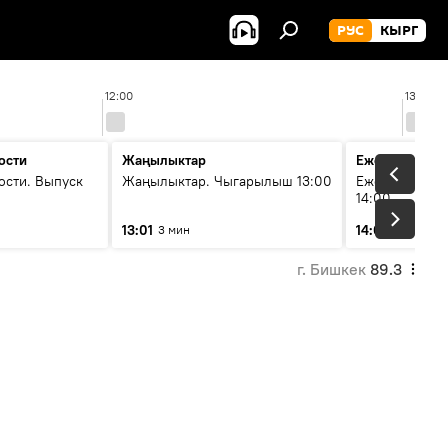
РУС
КЫРГ
12:00
13:00
ости
Жаңылыктар
Ежедневные 
ости. Выпуск
Жаңылыктар. Чыгарылыш 13:00
Ежедневные н
14:00
13:01
14:01
3 мин
3 мин
г. Бишкек
89.3