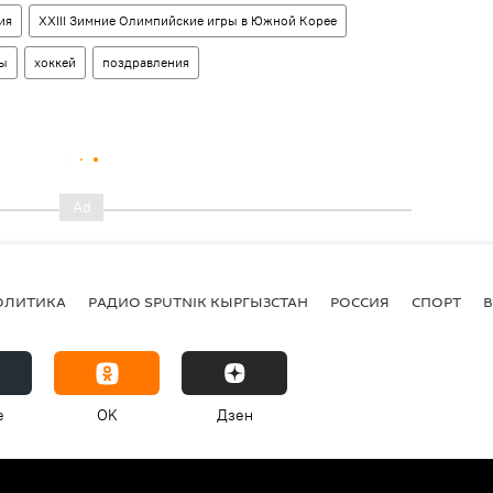
ия
XXIII Зимние Олимпийские игры в Южной Корее
ры
хоккей
поздравления
ОЛИТИКА
РАДИО SPUTNIK КЫРГЫЗСТАН
РОССИЯ
СПОРТ
e
OK
Дзен