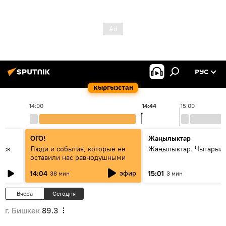
РУС
Кыргызстан
14:00
14:44
15:00
ОГО!
Жаңылыктар
уск
Люди и события, которые не
Жаңылыктар. Чыгарыл
оставили нас равнодушными
эфир
14:04
15:01
38 мин
3 мин
Вчера
Сегодня
г. Бишкек
89.3