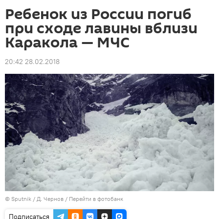
Ребенок из России погиб
при сходе лавины вблизи
Каракола — МЧС
20:42 28.02.2018
©
Sputnik
/ Д. Чернов
/
Перейти в фотобанк
Подписаться