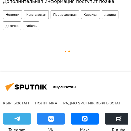
Дополнительная информация поступит позже.
Новости
Кыргызстан
Происшествия
Каракол
лавина
девочка
гибель
Кыргызстан
КЫРГЫЗСТАН
ПОЛИТИКА
РАДИО SPUTNIK КЫРГЫЗСТАН
Р
Telegram
VK
Макс
Rutube