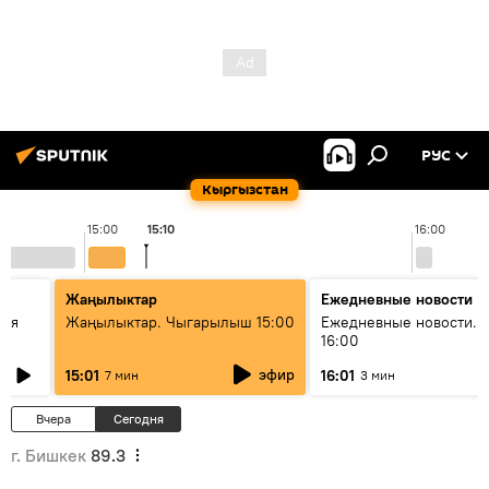
РУС
Кыргызстан
15:00
15:10
16:00
Жаңылыктар
Ежедневные новости
кая
Жаңылыктар. Чыгарылыш 15:00
Ежедневные новости. 
16:00
эфир
15:01
16:01
7 мин
3 мин
Вчера
Сегодня
г. Бишкек
89.3