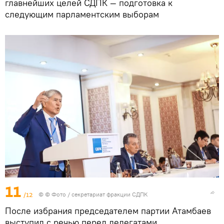
главнейших целей СДПК — подготовка к
следующим парламентским выборам
11
/12
© © Фото / секретариат фракции СДПК
После избрания председателем партии Атамбаев
выступил с речью перед делегатами