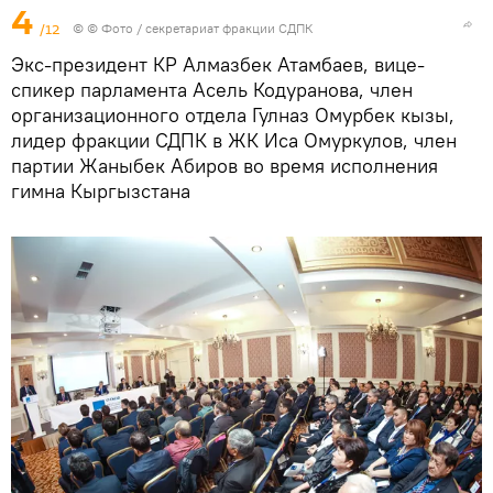
4
/12
© © Фото / секретариат фракции СДПК
Экс-президент КР Алмазбек Атамбаев, вице-
спикер парламента Асель Кодуранова, член
организационного отдела Гулназ Омурбек кызы,
лидер фракции СДПК в ЖК Иса Омуркулов, член
партии Жаныбек Абиров во время исполнения
гимна Кыргызстана