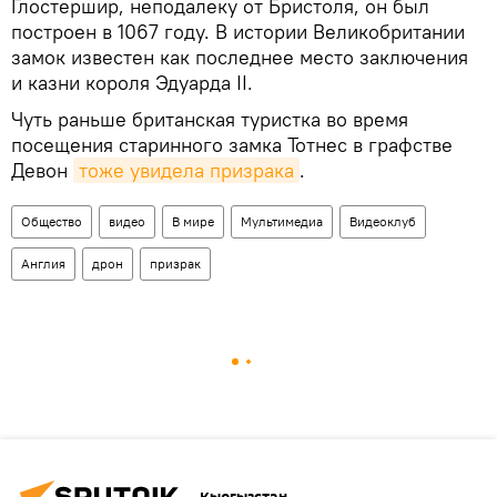
Глостершир, неподалеку от Бристоля, он был
построен в 1067 году. В истории Великобритании
замок известен как последнее место заключения
и казни короля Эдуарда II.
Чуть раньше британская туристка во время
посещения старинного замка Тотнес в графстве
Девон
тоже увидела призрака
.
Общество
видео
В мире
Мультимедиа
Видеоклуб
Англия
дрон
призрак
Кыргызстан