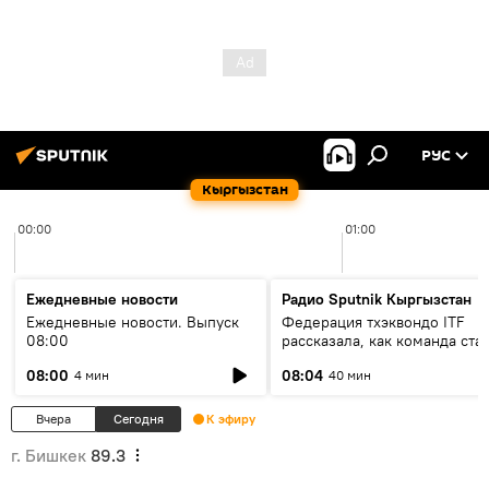
РУС
Кыргызстан
00:00
01:00
Ежедневные новости
Радио Sputnik Кыргызстан
Ежедневные новости. Выпуск
Федерация тхэквондо ITF
08:00
рассказала, как команда ста
жертвой мошенников
08:00
08:04
4 мин
40 мин
Вчера
Сегодня
К эфиру
г. Бишкек
89.3