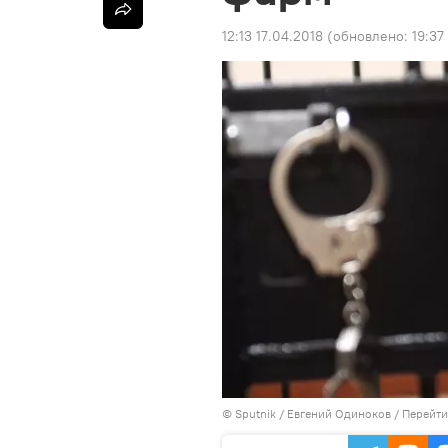
12:13 17.04.2018
(обновлено:
19:37
©
Sputnik
/ Евгений Одиноков
/
Перейти