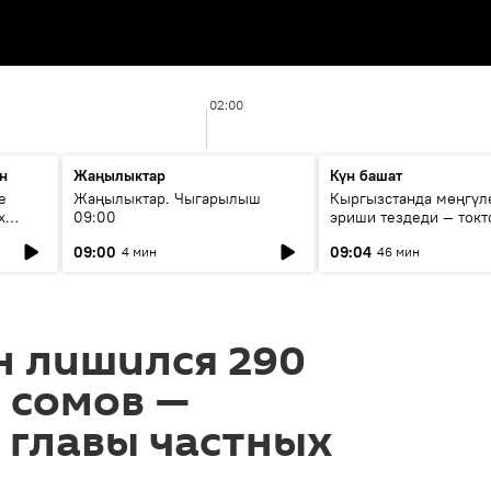
02:00
н
Жаңылыктар
Күн башат
е
Жаңылыктар. Чыгарылыш
Кыргызстанда мөңгүл
х
09:00
эриши тездеди — токт
мүмкүн эмеспи?
09:00
09:04
4 мин
46 мин
н лишился 290
 сомов —
 главы частных