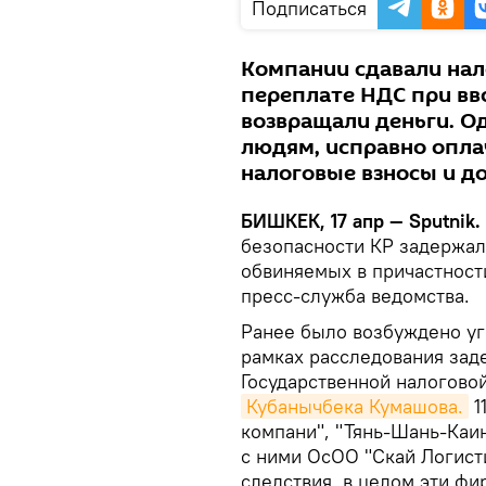
Подписаться
Компании сдавали нал
переплате НДС при вво
возвращали деньги. О
людям, исправно опл
налоговые взносы и до
БИШКЕК, 17 апр — Sputnik.
безопасности КР задержал
обвиняемых в причастност
пресс-служба ведомства.
Ранее было возбуждено уг
рамках расследования зад
Государственной налогово
Кубанычбека Кумашова.
1
компани", "Тянь-Шань-Каи
с ними ОсОО "Скай Логисти
следствия, в целом эти ф