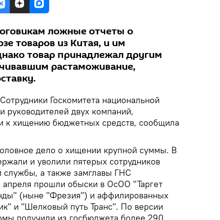
оговикам ложные отчеты о
зе товаров из Китая, и им
днако товар принадлежал другим
ачивавшим растаможивание,
ставку.
Сотрудники Госкомитета национальной
и руководителей двух компаний,
и к хищению бюджетных средств, сообщила
оловное дело о хищении крупной суммы. В
ержали и уволили пятерых сотрудников
й службы, а также замглавы ГНС
1 апреля прошли обыски в ОсОО "Таргет
нды" (ныне "Фрезия") и аффилированных
к" и "Шелковый путь Транс". По версии
ирмы получили из госбюджета более 290