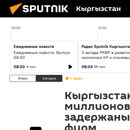
Кыргызстан
00:00
01:00
Ежедневные новости
Радио Sputnik Кыргызста
Ежедневные новости. Выпуск
О вкладе РКФР в развити
08:00
экономики КР и ключевы
секторах до 2030 года
08:00
08:04
4 мин
55 мин
Вчера
Сегодня
К эфиру
Кыргызста
миллионов
задержаны
фирм