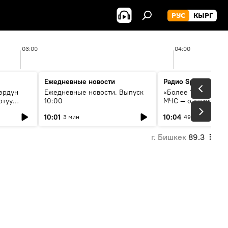
РУС
КЫРГ
03:00
04:00
Ежедневные новости
Радио Sputnik Кыр
өрдүн
Ежедневные новости. Выпуск
«Более 1200 сёл в 
отуу
10:00
МЧС — о климате, 
системе оповещен
10:01
10:04
3 мин
49 мин
населения
г. Бишкек
89.3