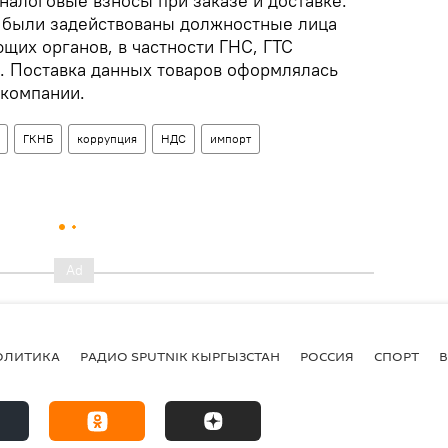
налоговые взносы при заказе и доставке.
е были задействованы должностные лица
щих органов, в частности ГНС, ГТС
. Поставка данных товаров оформлялась
 компании.
ГКНБ
коррупция
НДС
импорт
ОЛИТИКА
РАДИО SPUTNIK КЫРГЫЗСТАН
РОССИЯ
СПОРТ