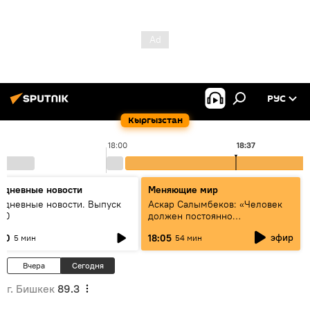
РУС
Кыргызстан
18:00
18:37
едневные новости
Меняющие мир
едневные новости. Выпуск
Аскар Салымбеков: «Человек
:00
должен постоянно
совершенствоваться»
эфир
:00
18:05
5 мин
54 мин
Вчера
Сегодня
г. Бишкек
89.3