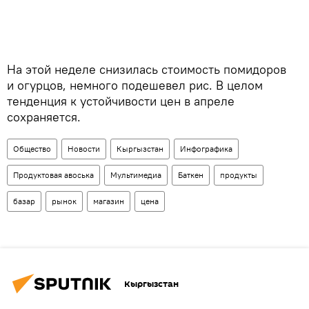
На этой неделе снизилась стоимость помидоров
и огурцов, немного подешевел рис. В целом
тенденция к устойчивости цен в апреле
сохраняется.
Общество
Новости
Кыргызстан
Инфографика
Продуктовая авоська
Мультимедиа
Баткен
продукты
базар
рынок
магазин
цена
Кыргызстан