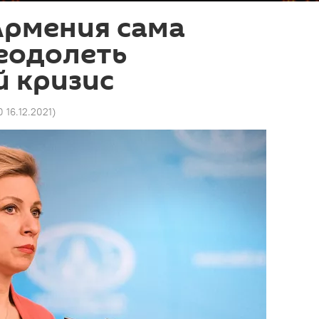
Армения сама
еодолеть
й кризис
0 16.12.2021
)