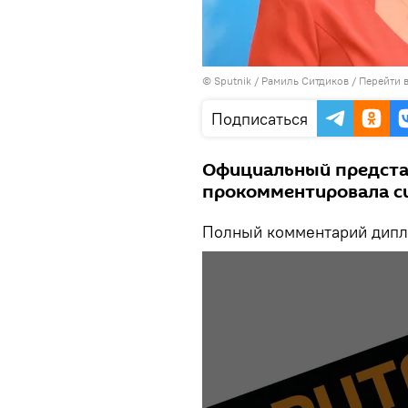
©
Sputnik
/ Рамиль Ситдиков
/
Перейти 
Подписаться
Официальный предста
прокомментировала с
Полный комментарий дипло