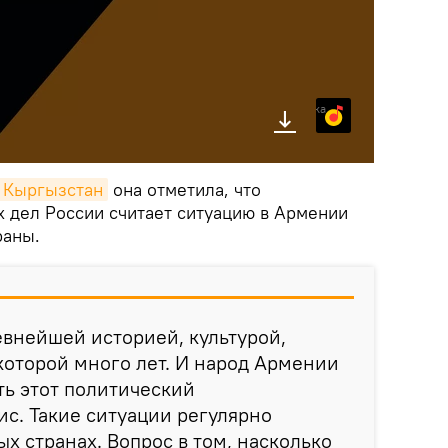
Яндекс.Музыка
k Кыргызстан
она отметила, что
 дел России считает ситуацию в Армении
раны.
евнейшей историей, культурой,
которой много лет. И народ Армении
ь этот политический
с. Такие ситуации регулярно
х странах. Вопрос в том, насколько