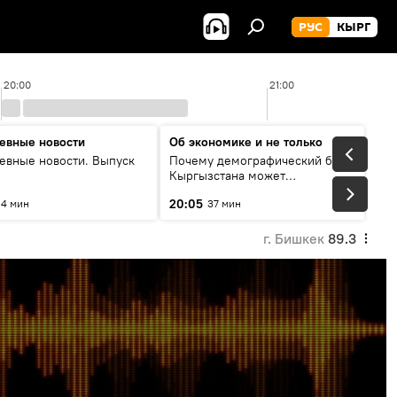
РУС
КЫРГ
20:00
21:00
евные новости
Об экономике и не только
евные новости. Выпуск
Почему демографический бум
Кыргызстана может
превратиться в проблему и как
20:05
4 мин
37 мин
этого избежать
г. Бишкек
89.3