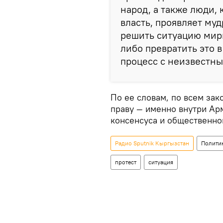
народ, а также люди,
власть, проявляет муд
решить ситуацию мирн
либо превратить это 
процесс с неизвестны
По ее словам, по всем за
праву — именно внутри Ар
консенсуса и общественног
Радио Sputnik Кыргызстан
Полити
протест
ситуация