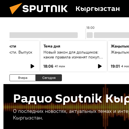
Кыргызстан
17:00
18:00
 новости
Тема дня
Жаңылык
новости. Выпуск
Новый закон для дольщиков:
Жаңылыкт
какие правила изменят покупку
квартир
18:06
19:01
41 мин
4 ми
Вчера
Сегодня
Радио Sputnik Кы
О последних новостях, актуальных темах и инт
Кыргызстан.