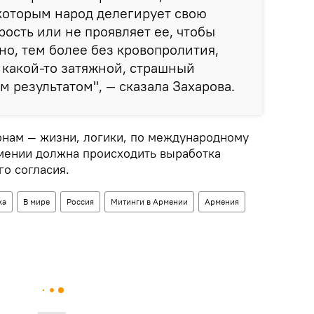
 которым народ делегирует свою
рость или не проявляет ее, чтобы
о, тем более без кровопролития,
в какой-то затяжной, страшный
м результатом", — сказала Захарова.
конам — жизни, логики, по международному
мении должна происходить выработка
о согласия.
ка
В мире
Россия
Митинги в Армении
Армения