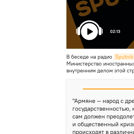
02:13
В беседе на радио
Sputni
Министерство иностранных
внутренним делом этой ст
"Армяне — народ с др
государственностью, 
сам должен преодолет
и общественный кризи
происходят в различны