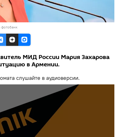
в фотобанк
витель МИД России Мария Захарова
итуацию в Армении.
мата слушайте в аудиоверсии.