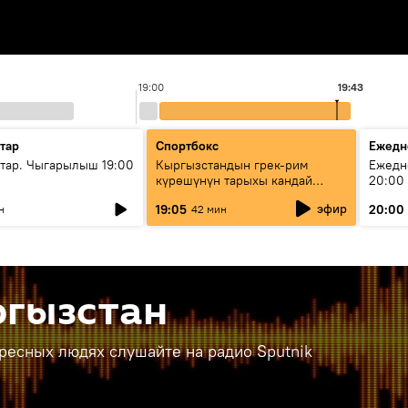
19:00
19:43
тар
Спортбокс
Ежедн
ар. Чыгарылыш 19:00
Кыргызстандын грек-рим
Ежедн
күрөшүнүн тарыхы кандай
20:00
башталган?
эфир
19:05
20:00
н
42 мин
ргызстан
ересных людях слушайте на радио Sputnik