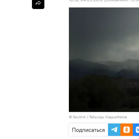
©
Sputnik / Табылды Кадырбеков
Подписаться