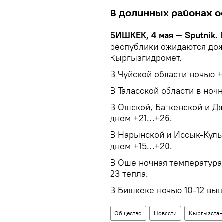
В долинных районах о
БИШКЕК, 4 мая — Sputnik.
В
республики ожидаются дожд
Кыргызгидромет.
В Чуйской области ночью +
В Таласской области в ноч
В Ошской, Баткенской и Д
днем +21…+26.
В Нарынской и Иссык-Кульс
днем +15…+20.
В Оше ночная температура 
23 тепла.
В Бишкеке ночью 10-12 вы
Общество
Новости
Кыргызста