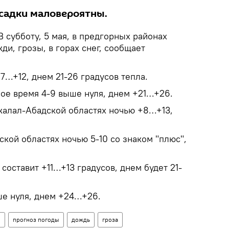
садки маловероятны.
 субботу, 5 мая, в предгорных районах
и, грозы, в горах снег, сообщает
7…+12, днем 21-26 градусов тепла.
ное время 4-9 выше нуля, днем +21…+26.
жалал-Абадской областях ночью +8…+13,
кой областях ночью 5-10 со знаком "плюс",
составит +11…+13 градусов, днем будет 21-
ше нуля, днем +24…+26.
н
прогноз погоды
дождь
гроза