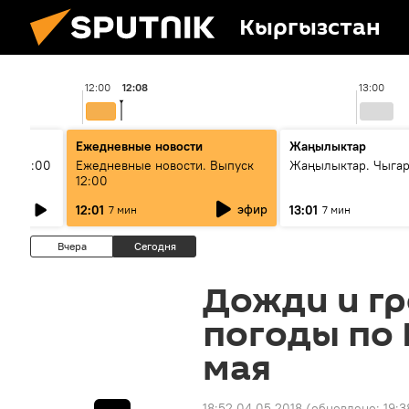
Кыргызстан
12:00
12:08
13:00
Ежедневные новости
Жаңылыктар
ыш 11:00
Ежедневные новости. Выпуск
Жаңылыктар. Чыга
12:00
эфир
12:01
13:01
7 мин
7 мин
Вчера
Сегодня
Дожди и гр
погоды по 
мая
18:52 04.05.2018
(обновлено:
19:3