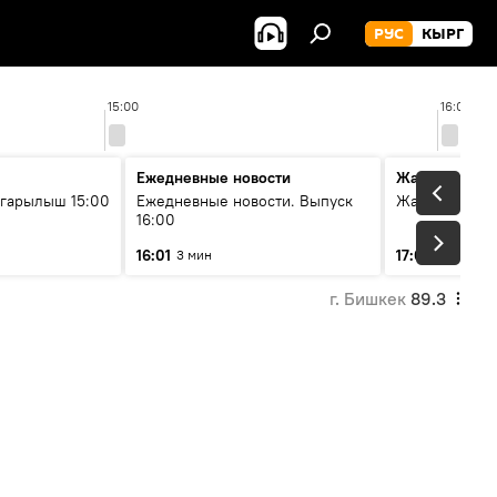
РУС
КЫРГ
15:00
16:00
Ежедневные новости
Жаңылыктар
гарылыш 15:00
Ежедневные новости. Выпуск
Жаңылыктар.
16:00
16:01
17:01
3 мин
5 мин
г. Бишкек
89.3