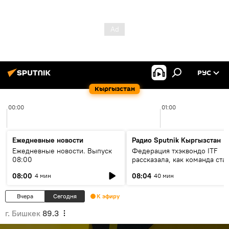
РУС
Кыргызстан
00:00
01:00
Ежедневные новости
Радио Sputnik Кыргызстан
Ежедневные новости. Выпуск
Федерация тхэквондо ITF
08:00
рассказала, как команда ста
жертвой мошенников
08:00
08:04
4 мин
40 мин
Вчера
Сегодня
К эфиру
г. Бишкек
89.3