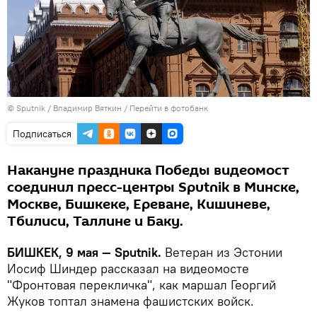
©
Sputnik
/ Владимир Вяткин
/
Перейти в фотобанк
Подписаться
Накануне праздника Победы видеомост
соединил пресс-центры Sputnik в Минске,
Москве, Бишкеке, Ереване, Кишиневе,
Тбилиси, Таллине и Баку.
БИШКЕК, 9 мая — Sputnik.
Ветеран из Эстонии
Иосиф Шиндер рассказал на видеомосте
"Фронтовая перекличка", как маршал Георгий
Жуков топтал знамена фашистских войск.