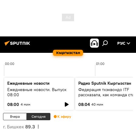
РУС
Кыргызстан
00:00
01:00
Ежедневные новости
Радио Sputnik Кыргызстан
Ежедневные новости. Выпуск
Федерация тхэквондо ITF
08:00
рассказала, как команда ста
жертвой мошенников
08:00
08:04
4 мин
40 мин
Вчера
Сегодня
К эфиру
г. Бишкек
89.3