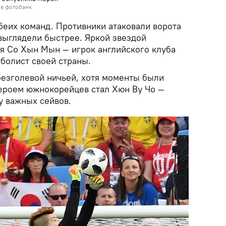
 в фотобанк
беих команд. Противники атаковали ворота
выглядели быстрее. Яркой звездой
ся Со Хын Мын — игрок английского клуба
болист своей страны.
езголевой ничьей, хотя моменты были
героем южнокорейцев стал Хюн Ву Чо —
у важных сейвов.