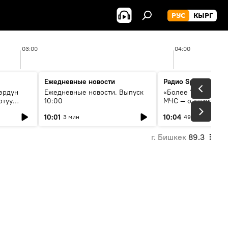
РУС
КЫРГ
03:00
04:00
Ежедневные новости
Радио Sputnik Кыр
өрдүн
Ежедневные новости. Выпуск
«Более 1200 сёл в 
отуу
10:00
МЧС — о климате, 
системе оповещен
10:01
10:04
3 мин
49 мин
населения
г. Бишкек
89.3