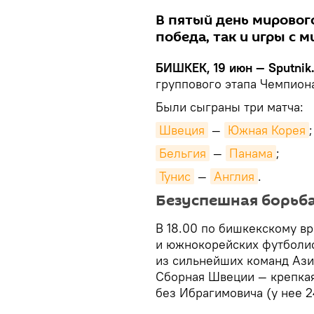
В пятый день мировог
победа, так и игры с 
БИШКЕК, 19 июн — Sputnik
группового этапа Чемпиона
Были сыграны три матча:
Швеция
—
Южная Корея
;
Бельгия
—
Панама
;
Тунис
—
Англия
.
Безуспешная борьб
В 18.00 по бишкекскому в
и южнокорейских футболис
из сильнейших команд Азии
Сборная Швеции — крепкая
без Ибрагимовича (у нее 2