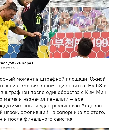
Республика Корея
 в фотобанк
спорный момент в штрафной площади Южной
ть к системе видеопомощи арбитра. На 63-й
 в штрафной после единоборства с Ким Мин
р матча и назначил пенальти — все
адцатиметровый удар реализовал Андреас
й игрок, сфоливший на сопернике до этого,
н и после финального свистка.