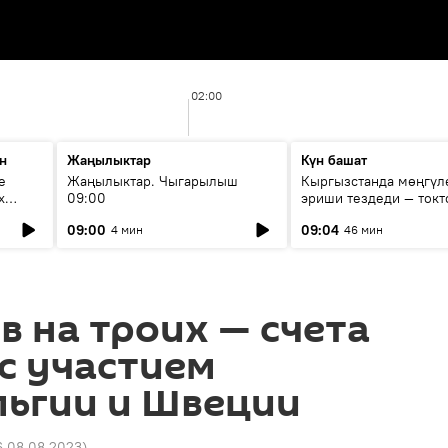
02:00
н
Жаңылыктар
Күн башат
е
Жаңылыктар. Чыгарылыш
Кыргызстанда мөңгүл
х
09:00
эриши тездеди — токт
мүмкүн эмеспи?
09:00
09:04
4 мин
46 мин
в на троих — счета
с участием
льгии и Швеции
6 08.08.2023
)