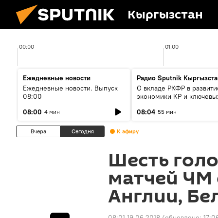
Кыргызстан
00:00
01:00
Ежедневные новости
Радио Sputnik Кыргызста
Ежедневные новости. Выпуск
О вкладе РКФР в развити
08:00
экономики КР и ключевы
секторах до 2030 года
08:00
08:04
4 мин
55 мин
Вчера
Сегодня
К эфиру
Шесть голо
матчей ЧМ 
Англии, Бе
08:01 19.06.2018
(обновлено:
17:0