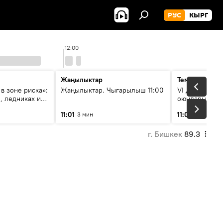
РУС
КЫРГ
12:00
13:
Жаңылыктар
Тема дня
в зоне риска»:
Жаңылыктар. Чыгарылыш 11:00
VI Дүйнөлүк 
, ледниках и
оюндарына са
ения
калды: даярд
11:01
11:04
3 мин
47 мин
этапка жетти?
г. Бишкек
89.3