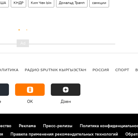
США
КНДР
Ким Чен Ын
Дональд Трамп
санкции
ОЛИТИКА
РАДИО SPUTNIK КЫРГЫЗСТАН
РОССИЯ
СПОРТ
e
OK
Дзен
чество
Реклама
Пресс-релизы
Политика конфиденциально
ия
Правила применения рекомендательных технологий
Обрат