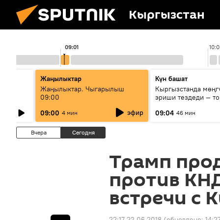
Кыргызстан
09:01
10:
Жаңылыктар
Күн башат
тие
Жаңылыктар. Чыгарылыш
Кыргызстанда мөңг
вых
09:00
эриши тездеди — то
мүмкүн эмеспи?
эфир
09:00
09:04
4 мин
46 мин
Вчера
Сегодня
Трамп про
против КН
встречи с 
22:17 22.06.2018
(обновлено:
14:2