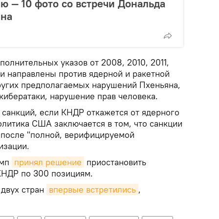
ию — 10 фото со встречи Дональда
Ына
олнительных указов от 2008, 2010, 2011,
Они направлены против ядерной и ракетной
ругих предполагаемых нарушений Пхеньяна,
кибератаки, нарушение прав человека.
 санкций, если КНДР откажется от ядерного
олитика США заключается в том, что санкции
о после "полной, верифицируемой
изации.
амп
принял решение
приостановить
КНДР по 300 позициям.
 двух стран
впервые встретились
,