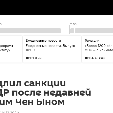
00
11:00
Ежедневные новости
Тема дня
үлөрдүн
Ежедневные новости. Выпуск
«Более 1200 сёл 
ктотуу
10:00
МЧС — о климате
системе оповещ
10:01
10:04
3 мин
49 мин
населения
длил санкции
ДР после недавней
Ким Чен Ыном
7 14.12.2021
)