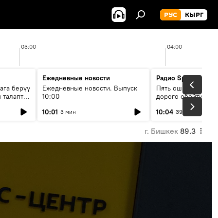
РУС
КЫРГ
03:00
04:00
Ежедневные новости
Радио Sputnik Кыр
ага берүү
Ежедневные новости. Выпуск
Пять ошибок котор
 талаптар
10:00
дорого обойтись п
жилья
10:01
10:04
3 мин
39 мин
г. Бишкек
89.3