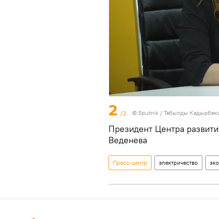
2
/2
©
Sputnik / Табылды Кадырбек
Президент Центра развити
Веденева
Пресс-центр
электричество
эк