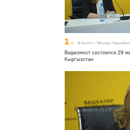
1
/2
©
Sputnik / Табылды Кадырбеко
Видеомост состоялся 29 м
Кыргызстан