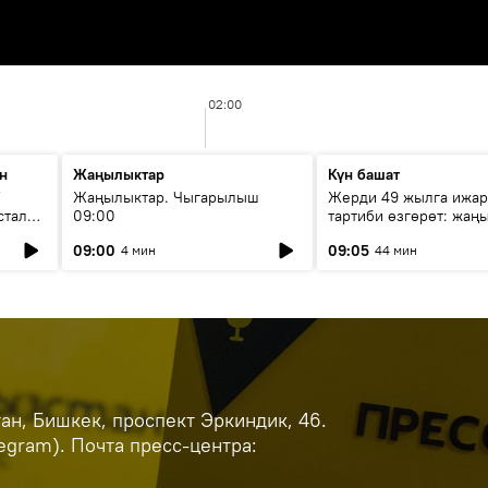
02:00
н
Жаңылыктар
Күн башат
F
Жаңылыктар. Чыгарылыш
Жерди 49 жылга ижар
стала
09:00
тартиби өзгөрөт: жаңы
эмнени көздөйт?
09:00
09:05
4 мин
44 мин
н, Бишкек, проспект Эркиндик, 46.
legram). Почта пресс-центра: