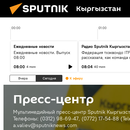
Кыргызстан
00:00
01:00
Ежедневные новости
Радио Sputnik Кыргызста
Ежедневные новости. Выпуск
Федерация тхэквондо IT
08:00
рассказала, как команда 
жертвой мошенников
08:00
08:04
4 мин
40 мин
Вчера
Сегодня
К эфиру
Пресс-центр
Мультимедийный пресс-центр Sputnik Кыргызста
Телефоны: (0312) 98-69-47, (0772) 17-54-88 (Te
a.valiev@sputniknews.com