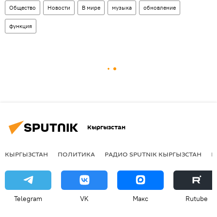
Общество
Новости
В мире
музыка
обновление
функция
Кыргызстан
КЫРГЫЗСТАН
ПОЛИТИКА
РАДИО SPUTNIK КЫРГЫЗСТАН
Р
Telegram
VK
Макс
Rutube