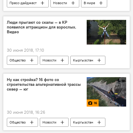
Пресс-дайджест
Новости
В мире
Ирак
терроризм
смертная казнь
осужденный
Люди прыгают со скалы — в КР
появился аттракцион для взрослых.
Видео
30 июня 2018, 17:10
Общество
Новости
Кыргызстан
Чункурчак
аттракцион
экстрим
Ну как стройка? 16 фото со
строительства альтернативной трассы
север — юг
16
30 июня 2018, 16:26
Общество
Новости
Кыргызстан
Мультимедиа
фото
дорога