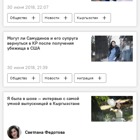
30 июня 2018, 22:07
Общество
Новости
Кыргызстан
Бишкек
УОБДД ГУВД
конкурс "Автоледи"
конкурс
Могут ли Самудинов и его супруга
вернуться в КР после получения
победители
убежища в США
30 июня 2018, 21:39
Общество
Новости
миграция
В мире
США
Эльнура Молдокадырова
Ренат Самудинов
Я была в шоке — интервью с самой
умной выпускницей в Кыргызстане
убежище
Светлана Федотова