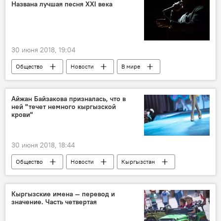
декларация о доходах
Названа лучшая песня XXI века
30 июня 2018, 19:04
Общество
Новости
В мире
Культура
рейтинг
музыка
Rolling Stone
Айжан Байзакова призналась, что в
ней "течет немного кыргызской
крови"
30 июня 2018, 18:44
Общество
Новости
Кыргызстан
Айжан Байзакова
Казахстан
Кыргызские имена — перевод и
значение. Часть четвертая