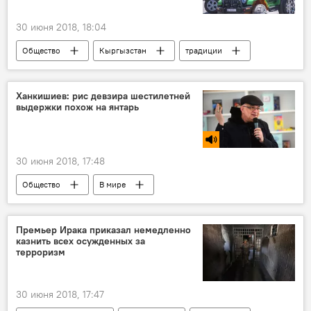
30 июня 2018, 18:04
Общество
Кыргызстан
традиции
имена
значение
Кыргызские имена для мальчиков и девочек
Ханкишиев: рис девзира шестилетней
выдержки похож на янтарь
30 июня 2018, 17:48
Общество
В мире
Радио Sputnik Кыргызстан
рис
плов
рецепт
приготовление
Премьер Ирака приказал немедленно
казнить всех осужденных за
терроризм
30 июня 2018, 17:47