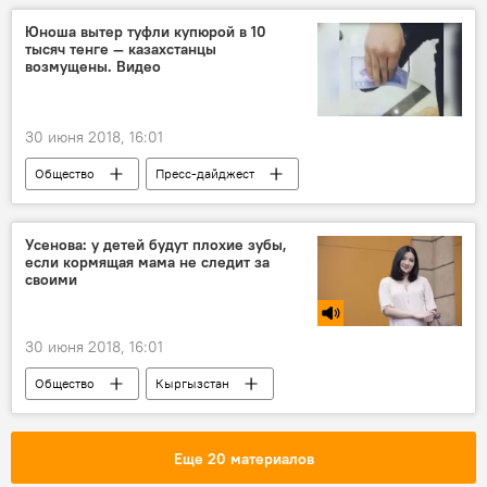
строительство
Север-Юг
Юноша вытер туфли купюрой в 10
тысяч тенге — казахстанцы
возмущены. Видео
30 июня 2018, 16:01
Общество
Пресс-дайджест
Новости
В мире
Азия
Казахстан
тенге
возмущение
Усенова: у детей будут плохие зубы,
если кормящая мама не следит за
туфли
своими
30 июня 2018, 16:01
Общество
Кыргызстан
Радио Sputnik Кыргызстан
здоровье
дети
беременность
десны
Еще 20 материалов
зубы