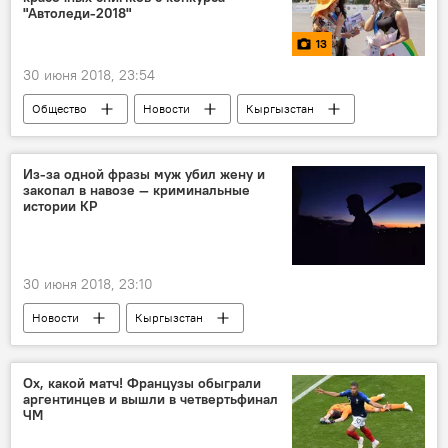
"Автоледи-2018"
13
30 июня 2018, 23:54
Общество
Новости
Кыргызстан
Культура
Мультимедиа
фото
Бишкек
конкурс "Автоледи"
Из-за одной фразы муж убил жену и
закопал в навозе — криминальные
конкурс красоты
вождение
истории КР
30 июня 2018, 23:10
Новости
Кыргызстан
Происшествия
криминал
суд
уголовное дело
Ох, какой матч! Французы обыграли
аргентинцев и вышли в четвертьфинал
ЧМ