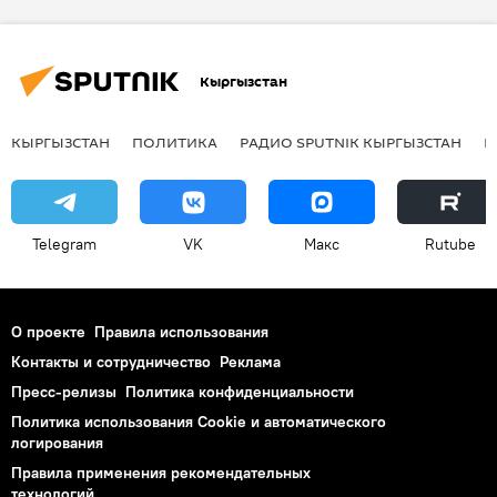
Как сохранить зубы здоровыми. Советы стоматолога
Кыргызстан
КЫРГЫЗСТАН
ПОЛИТИКА
РАДИО SPUTNIK КЫРГЫЗСТАН
Р
Telegram
VK
Макс
Rutube
О проекте
Правила использования
Контакты и сотрудничество
Реклама
Пресс-релизы
Политика конфиденциальности
Политика использования Cookie и автоматического
логирования
Правила применения рекомендательных
технологий