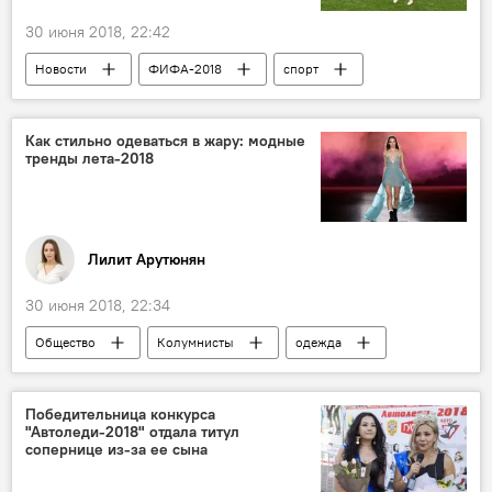
30 июня 2018, 22:42
Новости
ФИФА-2018
спорт
В мире
Россия
Чемпионат мира по футболу 2018 года в России
Как стильно одеваться в жару: модные
тренды лета-2018
Франция
Чемпионат мира по футболу
победа
четвертьфинал
Лилит Арутюнян
30 июня 2018, 22:34
Общество
Колумнисты
одежда
мода
жара
советы
лето
стиль
Победительница конкурса
"Автоледи-2018" отдала титул
сопернице из-за ее сына