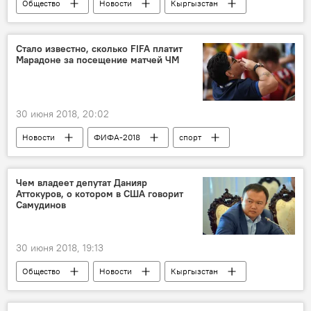
Общество
Новости
Кыргызстан
прогноз погоды
ветер
погода в Кыргызстане
Стало известно, сколько FIFA платит
Марадоне за посещение матчей ЧМ
30 июня 2018, 20:02
Новости
ФИФА-2018
спорт
В мире
Диего Марадона
FIFA
матч
посещение
стадион
Чем владеет депутат Данияр
Аттокуров, о котором в США говорит
Чемпионат мира по футболу 2018 года в России
Самудинов
30 июня 2018, 19:13
Общество
Новости
Кыргызстан
Данияр Аттокуров
имущество