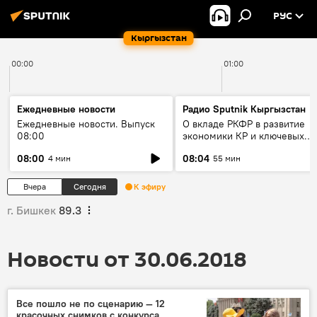
РУС
Кыргызстан
00:00
01:00
Ежедневные новости
Радио Sputnik Кыргызстан
Ежедневные новости. Выпуск
О вкладе РКФР в развитие
08:00
экономики КР и ключевых
секторах до 2030 года
08:00
08:04
4 мин
55 мин
Вчера
Сегодня
К эфиру
г. Бишкек
89.3
Новости от 30.06.2018
Все пошло не по сценарию — 12
красочных снимков с конкурса