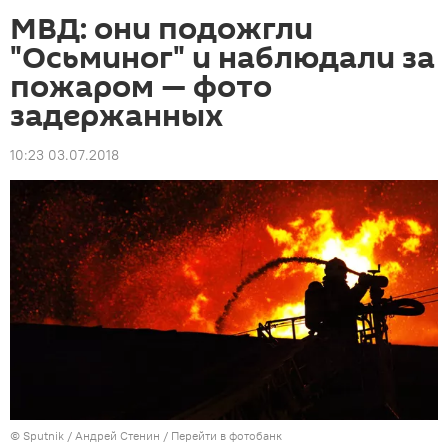
МВД: они подожгли
"Осьминог" и наблюдали за
пожаром — фото
задержанных
10:23 03.07.2018
©
Sputnik
/ Андрей Стенин
/
Перейти в фотобанк