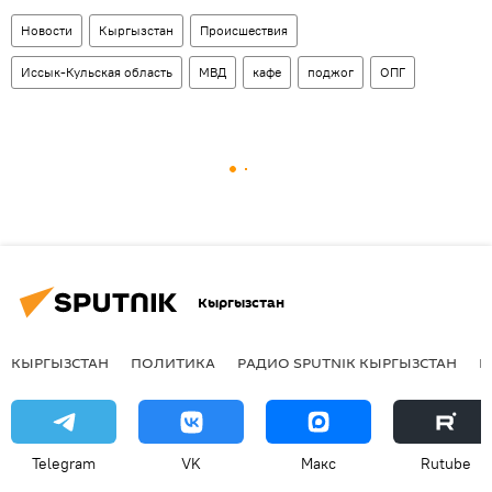
Новости
Кыргызстан
Происшествия
Иссык-Кульская область
МВД
кафе
поджог
ОПГ
Кыргызстан
КЫРГЫЗСТАН
ПОЛИТИКА
РАДИО SPUTNIK КЫРГЫЗСТАН
Р
Telegram
VK
Макс
Rutube