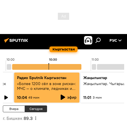
РУС
Кыргызстан
10:00
10:30
11:00
Радио Sputnik Кыргызстан
Жаңылыктар
уск
«Более 1200 сёл в зоне риска»:
Жаңылыктар. Чыгарылы
МЧС — о климате, ледниках и
системе оповещения
эфир
10:04
11:01
49 мин
3 мин
населения
Вчера
Сегодня
г. Бишкек
89.3