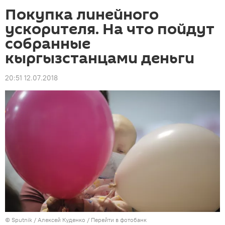
Покупка линейного
ускорителя. На что пойдут
собранные
кыргызстанцами деньги
20:51 12.07.2018
©
Sputnik
/ Алексей Куденко
/
Перейти в фотобанк