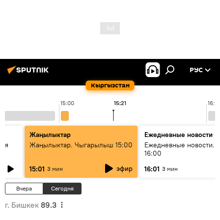
РУС
Кыргызстан
15:00
15:21
16:0
Жаңылыктар
Ежедневные новости
кая
Жаңылыктар. Чыгарылыш 15:00
Ежедневные новости. 
16:00
эфир
15:01
16:01
3 мин
3 мин
Вчера
Сегодня
г. Бишкек
89.3