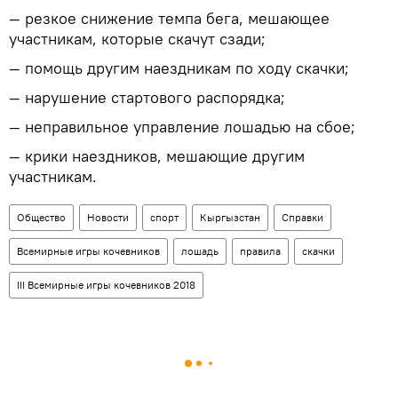
— резкое снижение темпа бега, мешающее
участникам, которые скачут сзади;
— помощь другим наездникам по ходу скачки;
— нарушение стартового распорядка;
— неправильное управление лошадью на сбое;
— крики наездников, мешающие другим
участникам.
Общество
Новости
спорт
Кыргызстан
Справки
Всемирные игры кочевников
лошадь
правила
скачки
III Всемирные игры кочевников 2018