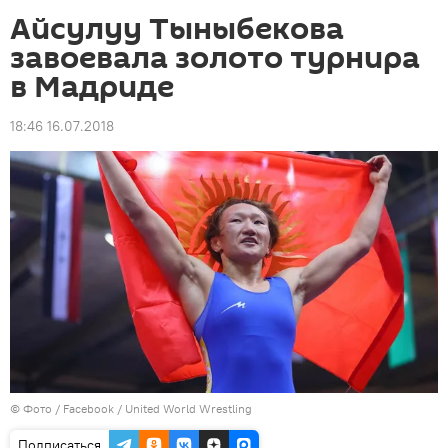
Айсулуу Тыныбекова
завоевала золото турнира
в Мадриде
18:46 16.07.2018
© Фото /
Facebook / United World Wrestling
Подписаться