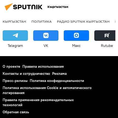
Кыргызстан
КЫРГЫЗСТАН
ПОЛИТИКА
РАДИО SPUTNIK КЫРГЫЗСТАН
Р
Telegram
VK
Макс
Rutube
О проекте
Правила использования
Контакты и сотрудничество
Реклама
Пресс-релизы
Политика конфиденциальности
Политика использования Cookie и автоматического
логирования
Правила применения рекомендательных
технологий
Обратная связь