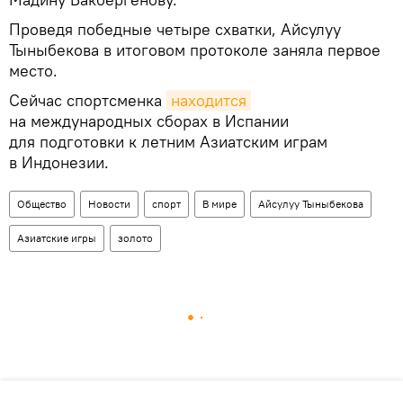
Проведя победные четыре схватки, Айсулуу
Тыныбекова в итоговом протоколе заняла первое
место.
Сейчас спортсменка
находится
на международных сборах в Испании
для подготовки к летним Азиатским играм
в Индонезии.
Общество
Новости
спорт
В мире
Айсулуу Тыныбекова
Азиатские игры
золото