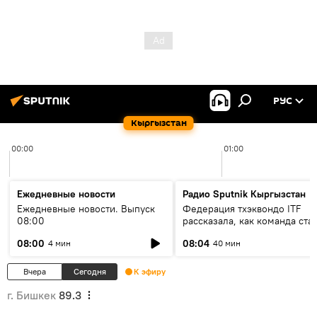
РУС
Кыргызстан
00:00
01:00
Ежедневные новости
Радио Sputnik Кыргызстан
Ежедневные новости. Выпуск
Федерация тхэквондо ITF
08:00
рассказала, как команда ста
жертвой мошенников
08:00
08:04
4 мин
40 мин
Вчера
Сегодня
К эфиру
г. Бишкек
89.3