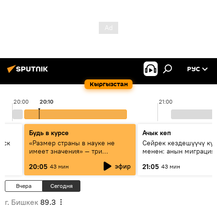
РУС
Кыргызстан
20:00
20:10
21:00
Будь в курсе
Ачык кеп
уск
«Размер страны в науке не
Сейрек кездешүүчү ку
имеет значения» — три
менен: анын миграция
эксперта о сотрудничестве
жолу эмнеден кабар б
эфир
20:05
21:05
43 мин
43 мин
России и Кыргызстана в
образовании и исследованиях
Вчера
Сегодня
г. Бишкек
89.3