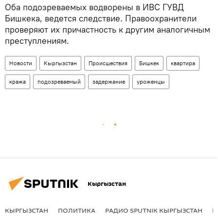
Оба подозреваемых водворены в ИВС ГУВД
Бишкека, ведется следствие. Правоохранители
проверяют их причастность к другим аналогичным
преступлениям.
Новости
Кыргызстан
Происшествия
Бишкек
квартира
кража
подозреваемый
задержание
уроженцы
Кыргызстан
КЫРГЫЗСТАН
ПОЛИТИКА
РАДИО SPUTNIK КЫРГЫЗСТАН
Р