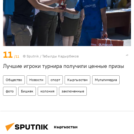
11
/11
©
Sputnik / Табылды Кадырбеков
Лучшие игроки турнира получили ценные призы
Общество
Новости
спорт
Кыргызстан
Мультимедиа
фото
Бишкек
колония
заключенные
Кыргызстан