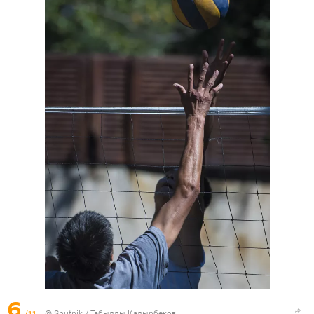
6
/11
©
Sputnik / Табылды Кадырбеков