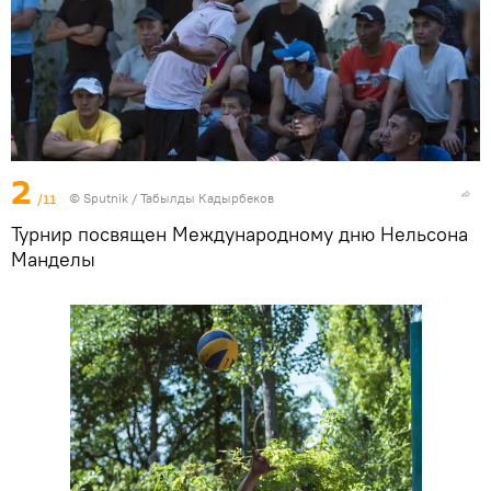
2
/11
©
Sputnik / Табылды Кадырбеков
Турнир посвящен Международному дню Нельсона
Манделы