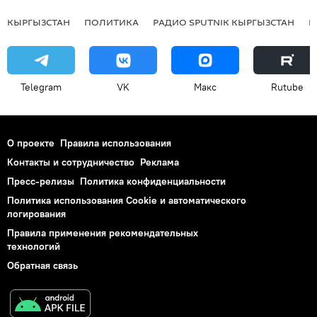
КЫРГЫЗСТАН
ПОЛИТИКА
РАДИО SPUTNIK КЫРГЫЗСТАН
Р
Telegram
VK
Макс
Rutube
О проекте
Правила использования
Контакты и сотрудничество
Реклама
Пресс-релизы
Политика конфиденциальности
Политика использования Cookie и автоматического
логирования
Правила применения рекомендательных
технологий
Обратная связь