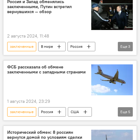
Россия и Запад обменялись
заключенными, Путин встретил
вернувшихся — обзор
2 августа 2024, 11:48
заключенные
В мире
Россия
Еще
3
Запад
США
обмен
ФСБ рассказала об обмене
заключенными с западными странами
1 августа 2024, 23:29
заключенные
Россия
США
Еще
5
возвращение
обмен
ФСБ
В мире
Политика
Исторический обмен: 8 россиян
вернутся домой по условиям сделки