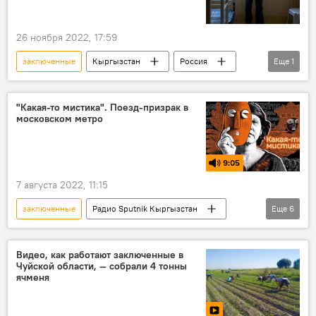
26 ноября 2022, 17:59
заключенные
Кыргызстан
Россия
Еще
1
перевод
"Какая-то мистика". Поезд-призрак в
московском метро
9:05
7 августа 2022, 11:15
заключенные
Радио Sputnik Кыргызстан
Еще
6
мистика
метро
призрак
гибель
поезд
Видео, как работают заключенные в
Чуйской области, — собрали 4 тонны
Подкасты РИА Новости
ячменя