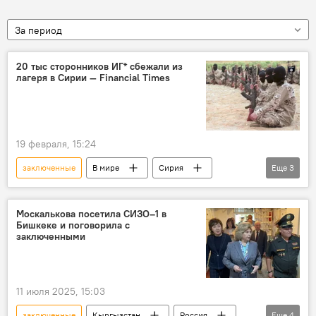
За период
20 тыс сторонников ИГ* сбежали из
лагеря в Сирии — Financial Times
19 февраля, 15:24
заключенные
В мире
Сирия
Еще
3
лагерь
террористическая организация "Исламское государство"
Москалькова посетила СИЗО–1 в
Бишкеке и поговорила с
побег
заключенными
11 июля 2025, 15:03
заключенные
Кыргызстан
Россия
Еще
4