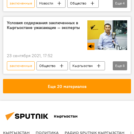
заключенные
Новости
Общество
Еще
4
Кыргызстан
бунт
учения
ГСИН
Условия содержания заключенных в
Кыргызстане ужасающие — эксперты
23 сентября 2021, 17:52
заключенные
Общество
Кыргызстан
Еще
8
Радио Sputnik Кыргызстан
Тема дня
Национальный центр по предупреждению пыток
Еще 20 материалов
ИВС
СИЗО
колония
пытки
содержание
Кыргызстан
КЫРГЫЗСТАН
ПОЛИТИКА
РАДИО SPUTNIK КЫРГЫЗСТАН
Р