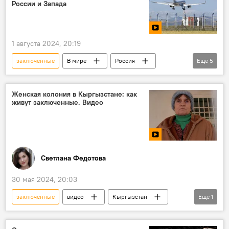
России и Запада
1 августа 2024, 20:19
заключенные
В мире
Россия
Еще
5
Турция
США
Германия
обмен
видео
Женская колония в Кыргызстане: как
живут заключенные. Видео
Светлана Федотова
30 мая 2024, 20:03
заключенные
видео
Кыргызстан
Еще
1
женская колония