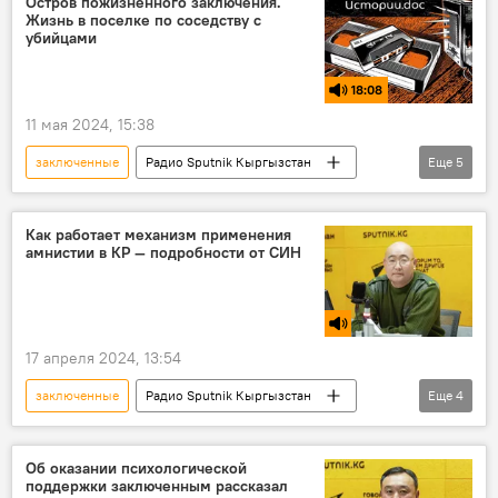
Остров пожизненного заключения.
Жизнь в поселке по соседству с
убийцами
18:08
11 мая 2024, 15:38
заключенные
Радио Sputnik Кыргызстан
Еще
5
Россия
колония
остров
Подкасты РИА Новости
пожизненный срок
Как работает механизм применения
амнистии в КР — подробности от СИН
17 апреля 2024, 13:54
заключенные
Радио Sputnik Кыргызстан
Еще
4
Кыргызстан
СИН
амнистия
исправительная колония
Об оказании психологической
поддержки заключенным рассказал