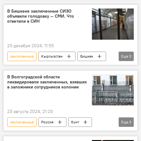
Национальный центр по предупреждению пыток
В Бишкеке заключенные СИЗО
объявили голодовку — СМИ. Что
ответили в СИН
23 декабря 2024, 11:55
заключенные
Кыргызстан
Бишкек
Еще
3
голодовка
СИЗО
Служба исполнения наказаний
В Волгоградской области
ликвидировали заключенных, взявших
в заложники сотрудников колонии
23 августа 2024, 21:20
заключенные
Россия
бунт
Еще
3
колония
ликвидация
Волгоградская область