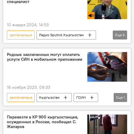
специалист
10 января 2024, 14:53
заключенные
Радио Sputnik Кыргызстан
Еще
6
психолог
поддержка
осужденные
Кыргызстан
психологическая поддержка
Родные заключенных могут оплатить
услуги СИН в мобильном приложении
Кемель Садыков
16 ноября 2023, 09:33
заключенные
Кыргызстан
ГСИН
Еще
1
приложение
Перевезти в КР 900 кыргызстанцев,
осужденных в России, пообещал С.
Жапаров