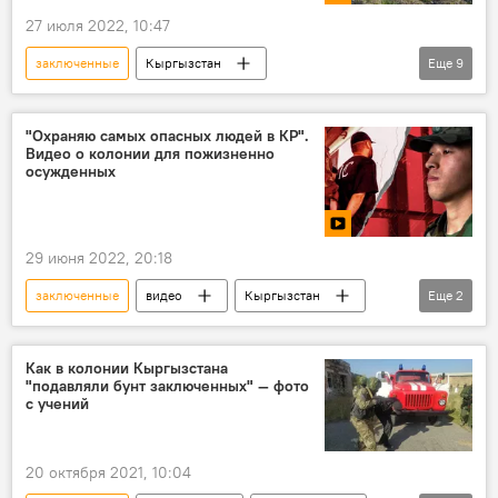
27 июля 2022, 10:47
заключенные
Кыргызстан
Еще
9
Чуйская область
урожай
ячмень
колония
Морковь
видео
"Охраняю самых опасных людей в КР".
Видео о колонии для пожизненно
фото
Новости Киргизии
ГСИН
осужденных
29 июня 2022, 20:18
заключенные
видео
Кыргызстан
Еще
2
колония
тюрьма
Как в колонии Кыргызстана
"подавляли бунт заключенных" — фото
с учений
20 октября 2021, 10:04