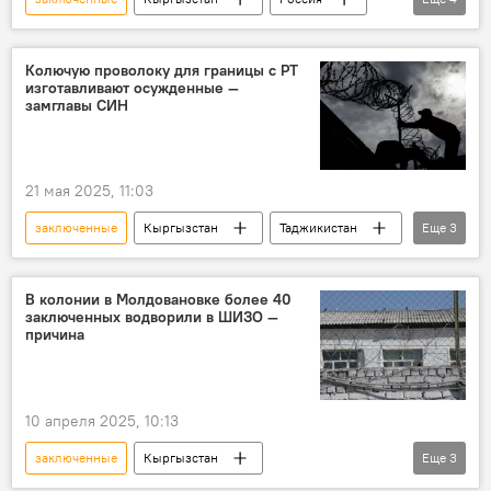
Татьяна Москалькова
Джамиля Джаманбаева
омбудсмен
Колючую проволоку для границы с РТ
изготавливают осужденные —
СИЗО
замглавы СИН
21 мая 2025, 11:03
заключенные
Кыргызстан
Таджикистан
Еще
3
производство
граница
ГСИН
В колонии в Молдовановке более 40
заключенных водворили в ШИЗО —
причина
10 апреля 2025, 10:13
заключенные
Кыргызстан
Еще
3
Молдовановка
колония
изолятор