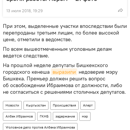
13 июля 2018, 19:29
При этом, выделенные участки впоследствии были
перепроданы третьим лицам, по более высокой
цене, отметили в ведомстве.
По всем вышеотмеченным уголовным делам
ведется следствие.
На прошлой неделе депутаты Бишкекского
городского кенеша
выразили
недоверие мэру
Бишкека. Премьер должен решить вопрос
об освобождении Ибраимова от должности, либо
не согласиться с решениями столичных депутатов.
Новости
Кыргызстан
Происшествия
Aлерт
Албек Ибраимов
ГКНБ
задержание
мэр
Уголовное дело против Албека Ибраимова