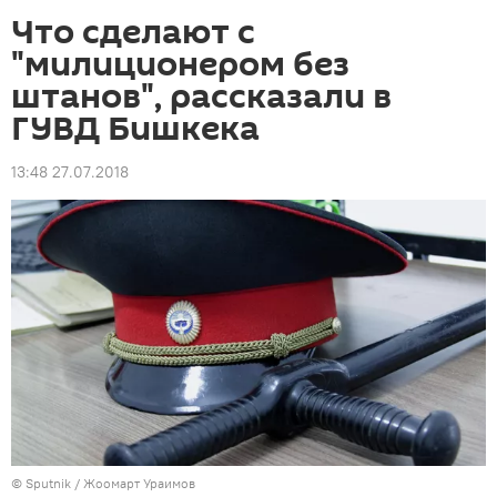
Что сделают с
"милиционером без
штанов", рассказали в
ГУВД Бишкека
13:48 27.07.2018
©
Sputnik
/ Жоомарт Ураимов