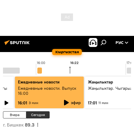
РУС
Кыргызстан
16:00
16:22
17:0
Ежедневные новости
Жаңылыктар
дагы
Ежедневные новости. Выпуск
Жаңылыктар. Чыгарыл
16:00
ызмат
эфир
16:01
17:01
3 мин
11 мин
Вчера
Сегодня
г. Бишкек
89.3