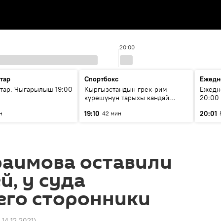
20:00
тар
Спортбокс
Ежедн
ар. Чыгарылыш 19:00
Кыргызстандын грек-рим
Ежедн
күрөшүнүн тарыхы кандай
20:00
башталган?
19:10
20:01
н
42 мин
раимова оставили
й, у суда
его сторонники
 14.12.2021
)