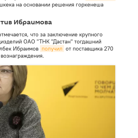
шкека на основании решения горкенеша
отив Ибраимова
тмечается, что за заключение крупного
ецизделий ОАО "ТНК "Дастан" тогдашний
Албек Ибраимов
получил
от поставщика 270
 вознаграждения.