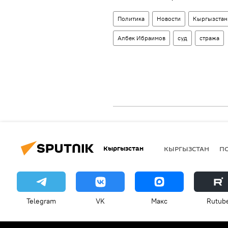
Политика
Новости
Кыргызстан
Албек Ибраимов
суд
стража
Кыргызстан
КЫРГЫЗСТАН
П
Telegram
VK
Макс
Rutub