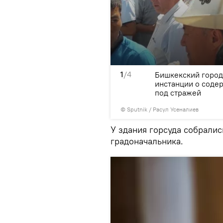
1
/4
уголовным делам.
Бишкекский город
инстанции о соде
под стражей
©
Sputnik
/ Расул Усеналиев
У здания горсуда собрали
градоначальника.