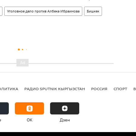
Уголовное дело против Албека Ибраимова
Бишкек
ОЛИТИКА
РАДИО SPUTNIK КЫРГЫЗСТАН
РОССИЯ
СПОРТ
e
OK
Дзен