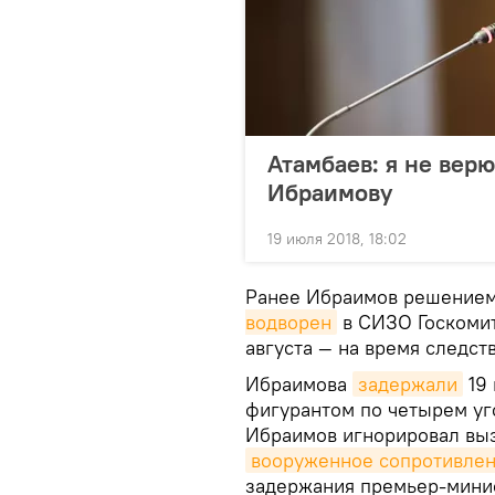
Атамбаев: я не верю
Ибраимову
19 июля 2018, 18:02
Ранее Ибраимов решением
водворен
в СИЗО Госкомит
августа — на время следств
Ибраимова
задержали
19 
фигурантом по четырем уг
Ибраимов игнорировал выз
вооруженное сопротивле
задержания премьер-мин