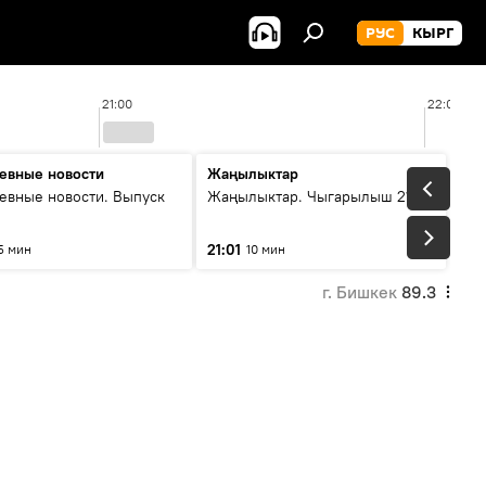
РУС
КЫРГ
21:00
22:00
евные новости
Жаңылыктар
евные новости. Выпуск
Жаңылыктар. Чыгарылыш 21:00
21:01
5 мин
10 мин
г. Бишкек
89.3