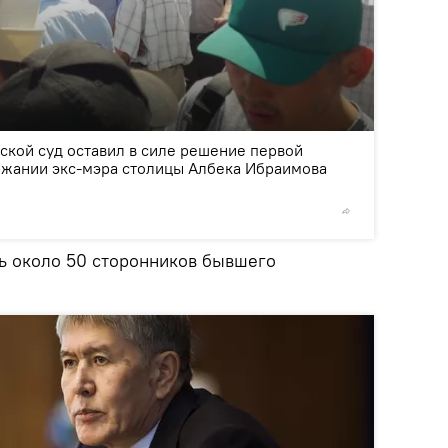
2
/4
ской суд оставил в силе решение первой
ржании экс-мэра столицы Албека Ибраимова
©
Sputnik
сь около 50 сторонников бывшего