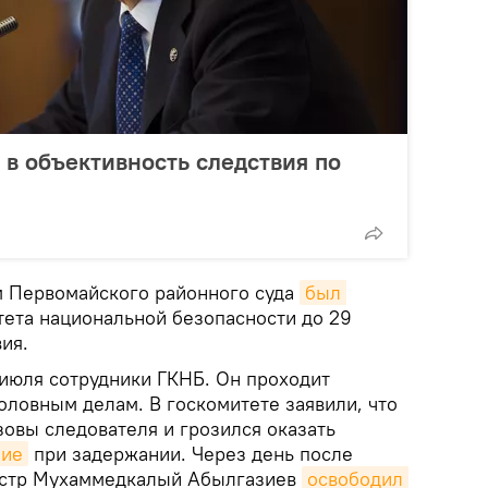
 в объективность следствия по
 Первомайского районного суда
был 
ета национальной безопасности до 29
ия.
июля сотрудники ГКНБ. Он проходит
оловным делам. В госкомитете заявили, что
овы следователя и грозился оказать
ние
при задержании. Через день после
истр Мухаммедкалый Абылгазиев
освободил 