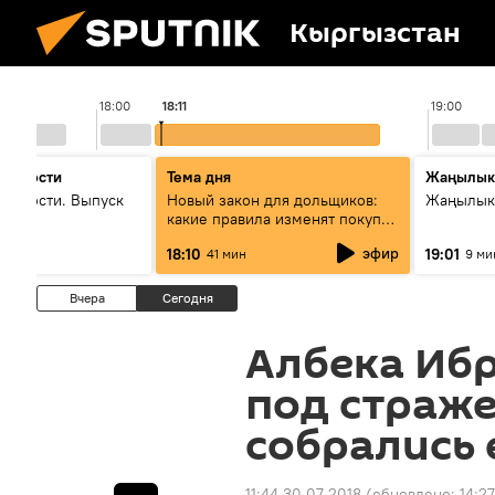
Кыргызстан
18:00
18:11
19:00
 новости
Тема дня
Жаңылык
новости. Выпуск
Новый закон для дольщиков:
Жаңылыкт
какие правила изменят покупку
квартир
эфир
18:10
19:01
41 мин
9 ми
Вчера
Сегодня
Албека Иб
под страже
собрались 
11:44 30.07.2018
(обновлено:
14:27