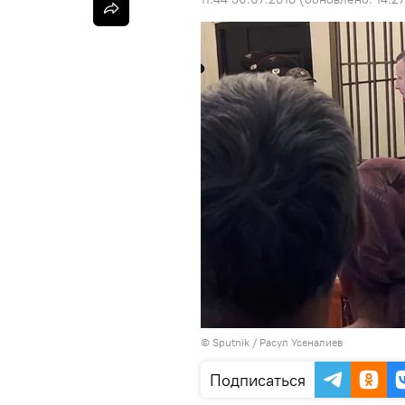
©
Sputnik
/ Расул Усеналиев
Подписаться