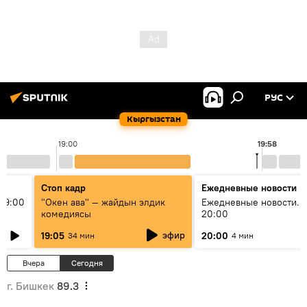
РУС
Кыргызстан
19:00
19:58
Стоп кадр
Ежедневные новости
19:00
"Окен ава" — жайдын элдик
Ежедневные новости. 
комедиясы
20:00
эфир
19:05
20:00
34 мин
4 мин
Вчера
Сегодня
г. Бишкек
89.3