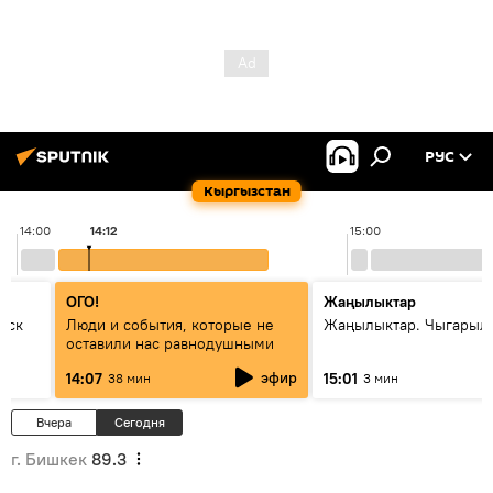
РУС
Кыргызстан
14:00
14:12
15:00
ОГО!
Жаңылыктар
уск
Люди и события, которые не
Жаңылыктар. Чыгарыл
оставили нас равнодушными
эфир
14:07
15:01
38 мин
3 мин
Вчера
Сегодня
г. Бишкек
89.3