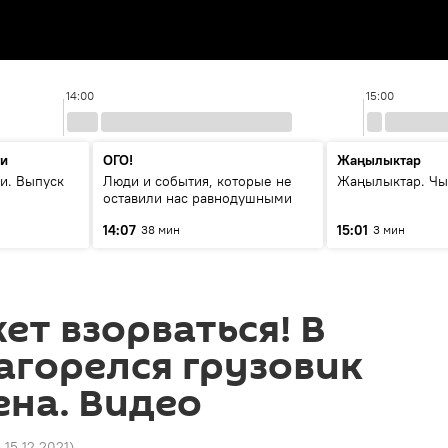
14:00
15:00
ти
ОГО!
Жаңылыктар
и. Выпуск
Люди и события, которые не
Жаңылыктар. Чы
оставили нас равнодушными
14:07
15:01
38 мин
3 мин
ет взорваться! В
агорелся грузовик
ена. Видео
 15.12.2021
)