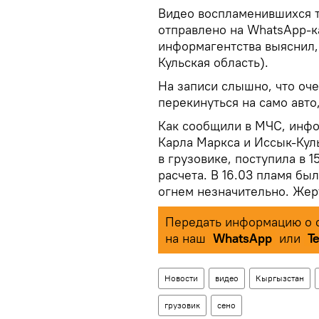
Видео воспламенившихся т
отправлено на WhatsApp-к
информагентства выяснил,
Кульская область).
На записи слышно, что оч
перекинуться на само авто,
Как сообщили в МЧС, инфо
Карла Маркса и Иссык-Кул
в грузовике, поступила в 1
расчета. В 16.03 пламя б
огнем незначительно. Жерт
Передать информацию о с
на наш
WhatsApp
или
T
Новости
видео
Кыргызстан
грузовик
сено