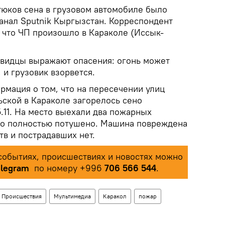
юков сена в грузовом автомобиле было
анал Sputnik Кыргызстан. Корреспондент
 что ЧП произошло в Караколе (Иссык-
евидцы выражают опасения: огонь может
 и грузовик взорвется.
рмация о том, что на пересечении улиц
ьской в Караколе загорелось сено
5.11. На место выехали два пожарных
ыло полностью потушено. Машина повреждена
в и пострадавших нет.
обытиях, происшествиях и новостях можно
elegram
по номеру +996
706 566 544
.
Происшествия
Мультимедиа
Каракол
пожар