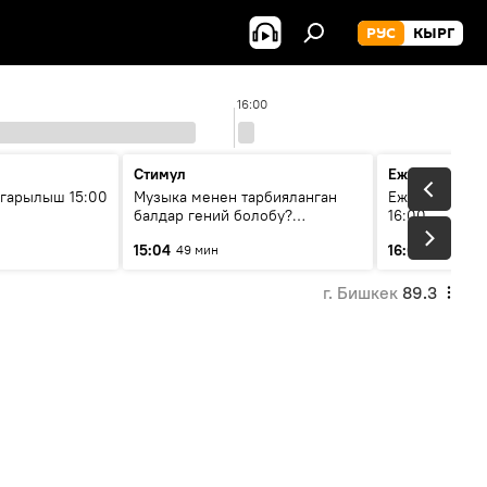
РУС
КЫРГ
16:00
Стимул
Ежедневные 
гарылыш 15:00
Музыка менен тарбияланган
Ежедневные н
балдар гений болобу?
16:00
Кыргыздын жашоосунда
15:04
16:01
49 мин
3 мин
музыканын орду
г. Бишкек
89.3