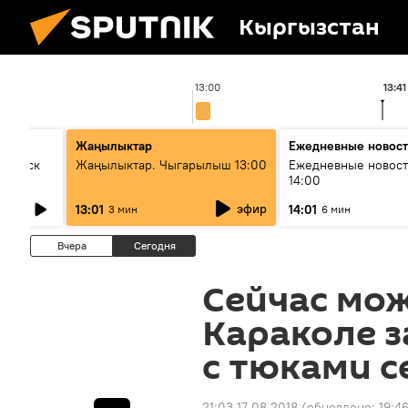
Кыргызстан
13:00
13:41
Жаңылыктар
Ежедневные новос
Выпуск
Жаңылыктар. Чыгарылыш 13:00
Ежедневные новост
14:00
эфир
13:01
14:01
3 мин
6 мин
Вчера
Сегодня
Сейчас мож
Караколе з
с тюками с
21:03 17.08.2018
(обновлено:
19:46