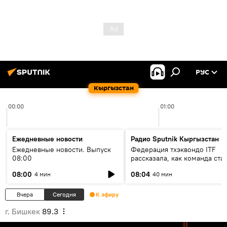
РУС
Кыргызстан
00:00
01:00
Ежедневные новости
Радио Sputnik Кыргызстан
Ежедневные новости. Выпуск
Федерация тхэквондо ITF
08:00
рассказала, как команда ста
жертвой мошенников
08:00
08:04
4 мин
40 мин
Вчера
Сегодня
К эфиру
г. Бишкек
89.3