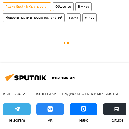
Радио Sputnik Кыргызстан
Общество
В мире
Новости науки и новых технологий
наука
сплав
Кыргызстан
КЫРГЫЗСТАН
ПОЛИТИКА
РАДИО SPUTNIK КЫРГЫЗСТАН
Р
Telegram
VK
Макс
Rutube