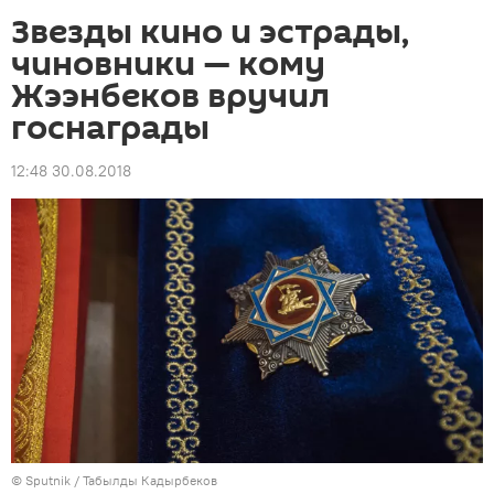
Звезды кино и эстрады,
чиновники — кому
Жээнбеков вручил
госнаграды
12:48 30.08.2018
©
Sputnik / Табылды Кадырбеков