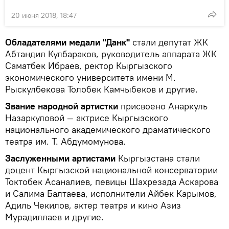
20 июня 2018, 18:47
Обладателями медали "Данк"
стали депутат ЖК
Абтандил Кулбараков, руководитель аппарата ЖК
Саматбек Ибраев, ректор Кыргызского
экономического университета имени М.
Рыскулбекова Толобек Камчыбеков и другие.
Звание народной артистки
присвоено Анаркуль
Назаркуловой — актрисе Кыргызского
национального академического драматического
театра им. Т. Абдумомунова.
Заслуженными артистами
Кыргызстана стали
доцент Кыргызской национальной консерватории
Токтобек Асаналиев, певицы Шахрезада Аскарова
и Салима Балтаева, исполнители Айбек Карымов,
Адиль Чекилов, актер театра и кино Азиз
Мурадиллаев и другие.