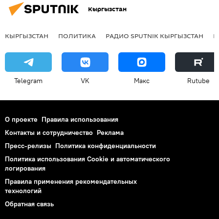
Кыргызстан
КЫРГЫЗСТАН
ПОЛИТИКА
РАДИО SPUTNIK КЫРГЫЗСТАН
Р
Telegram
VK
Макс
Rutube
О проекте
Правила использования
Контакты и сотрудничество
Реклама
Пресс-релизы
Политика конфиденциальности
Политика использования Cookie и автоматического
логирования
Правила применения рекомендательных
технологий
Обратная связь