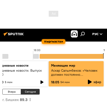
РУС
Кыргызстан
18:00
18
едневные новости
Меняющие мир
едневные новости. Выпуск
Аскар Салымбеков: «Человек
:00
должен постоянно
совершенствоваться»
эфир
:00
18:05
5 мин
54 мин
Вчера
Сегодня
г. Бишкек
89.3