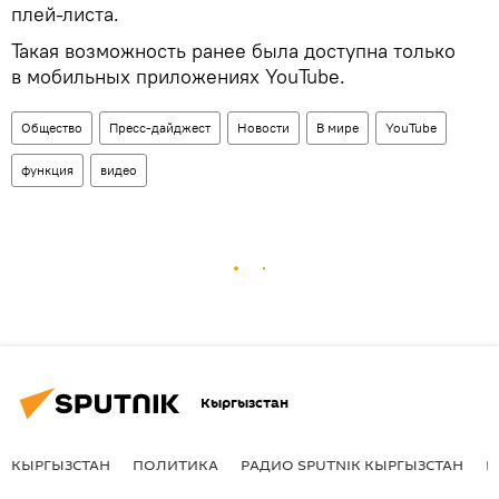
плей-листа.
Такая возможность ранее была доступна только
в мобильных приложениях YouTube.
Общество
Пресс-дайджест
Новости
В мире
YouTube
функция
видео
Кыргызстан
КЫРГЫЗСТАН
ПОЛИТИКА
РАДИО SPUTNIK КЫРГЫЗСТАН
Р