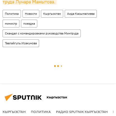
труда Лунара Мамытова.
Политика
Новости
Кыргызстан
Аида Касымалиева
министр
поездка
Скандал с командировками руководства Минтруда
Таалайгуль Исакунова
Кыргызстан
КЫРГЫЗСТАН
ПОЛИТИКА
РАДИО SPUTNIK КЫРГЫЗСТАН
Р