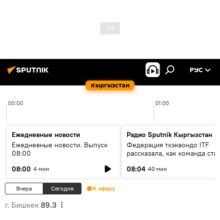
РУС
Кыргызстан
00:00
01:00
Ежедневные новости
Радио Sputnik Кыргызстан
Ежедневные новости. Выпуск
Федерация тхэквондо ITF
08:00
рассказала, как команда ста
жертвой мошенников
08:00
08:04
4 мин
40 мин
Вчера
Сегодня
К эфиру
г. Бишкек
89.3