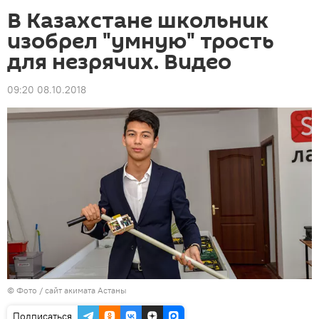
В Казахстане школьник
изобрел "умную" трость
для незрячих. Видео
09:20 08.10.2018
© Фото /
сайт акимата Астаны
Подписаться