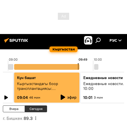
РУС
Кыргызстан
09:00
09:49
10:00
Күн башат
Ежедневные новости
Кыргызстандагы боор
Ежедневные новости. 
трансплантациясы:
10:00
жетишкендиктер жана өнүгүү
эфир
09:04
10:01
46 мин
3 мин
келечеги
Вчера
Сегодня
г. Бишкек
89.3