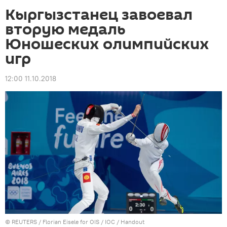
Кыргызстанец завоевал
вторую медаль
Юношеских олимпийских
игр
12:00 11.10.2018
©
REUTERS
/ Florian Eisele for OIS / IOC / Handout