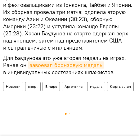
и фехтовальщиками из Гонконга, Тайбэя и Японии.
Их сборная провела три матча: одолела вторую
команду Азии и Океании (30:23), сборную
Америки (23:22) и уступила команде Европы
(25:28). Хасан Баудунов на старте одержал верх
над японцем, затем над представителем США
и сыграл вничью с итальянцем.
Для Баудунова это уже вторая медаль на играх.
Ранее он
завоевал бронзовую медаль
в индивидуальных состязаниях шпажистов.
Новости
спорт
В мире
Аргентина
медаль
Кыргызстан