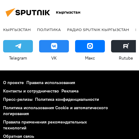
Кыргызстан
КЫРГЫЗСТАН
ПОЛИТИКА
РАДИО SPUTNIK КЫРГЫЗСТАН
Р
Telegram
VK
Макс
Rutube
О проекте
Правила использования
Контакты и сотрудничество
Реклама
Пресс-релизы
Политика конфиденциальности
Политика использования Cookie и автоматического
логирования
Правила применения рекомендательных
технологий
Обратная связь