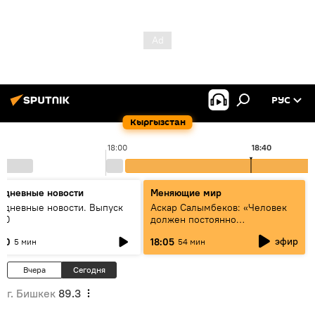
РУС
Кыргызстан
18:00
18:40
едневные новости
Меняющие мир
едневные новости. Выпуск
Аскар Салымбеков: «Человек
:00
должен постоянно
совершенствоваться»
эфир
:00
18:05
5 мин
54 мин
Вчера
Сегодня
г. Бишкек
89.3