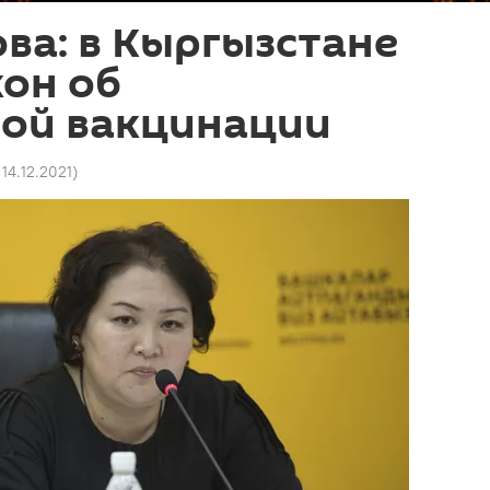
ва: в Кыргызстане
кон об
ной вакцинации
 14.12.2021
)