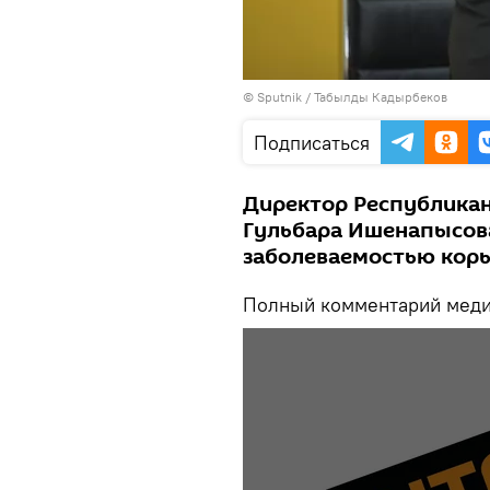
©
Sputnik / Табылды Кадырбеков
Подписаться
Директор Республика
Гульбара Ишенапысова
заболеваемостью корь
Полный комментарий медик