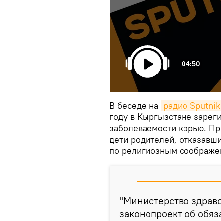
04:50
В беседе на
радио Sputni
году в Кыргызстане зарег
заболеваемости корью. Пр
дети родителей, отказавш
по религиозным соображе
"Министерство здраво
законопроект об обяз