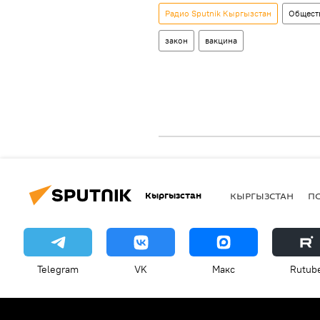
Радио Sputnik Кыргызстан
Общест
закон
вакцина
Кыргызстан
КЫРГЫЗСТАН
П
Telegram
VK
Макс
Rutub