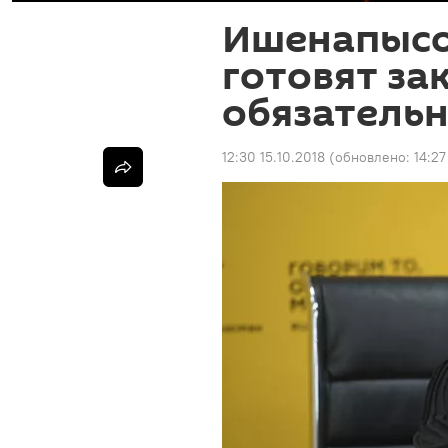
Ишенапысо
готовят за
обязатель
12:30 15.10.2018
(обновлено:
14:27