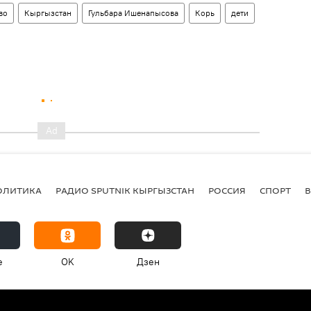
во
Кыргызстан
Гульбара Ишенапысова
Корь
дети
ОЛИТИКА
РАДИО SPUTNIK КЫРГЫЗСТАН
РОССИЯ
СПОРТ
e
OK
Дзен