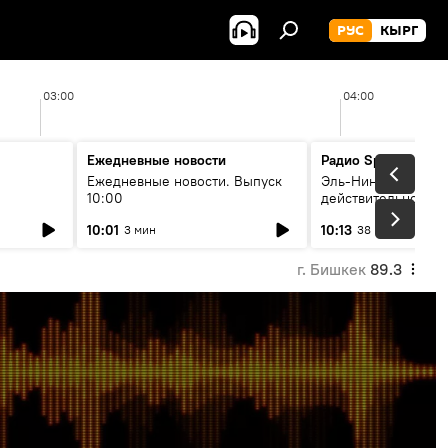
РУС
КЫРГ
03:00
04:00
Ежедневные новости
Радио Sputnik Кыр
Ежедневные новости. Выпуск
Эль-Ниньо, жара и 
10:00
действительно вли
 өнүгүү
погоду в Кыргызст
10:01
10:13
3 мин
38 мин
г. Бишкек
89.3