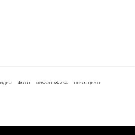
ВИДЕО
ФОТО
ИНФОГРАФИКА
ПРЕСС-ЦЕНТР