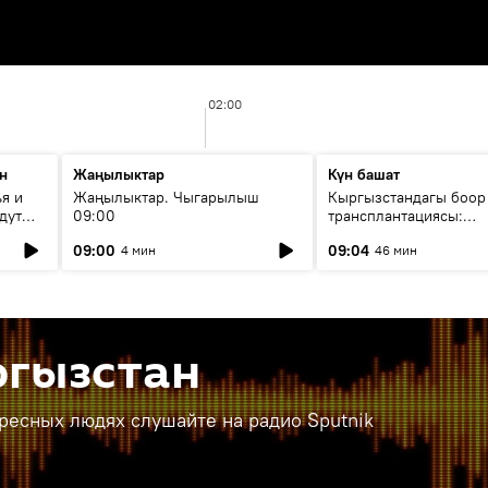
02:00
н
Жаңылыктар
Күн башат
я и
Жаңылыктар. Чыгарылыш
Кыргызстандагы боор
дут
09:00
трансплантациясы:
жетишкендиктер жана
09:00
09:04
4 мин
46 мин
келечеги
ргызстан
ересных людях слушайте на радио Sputnik