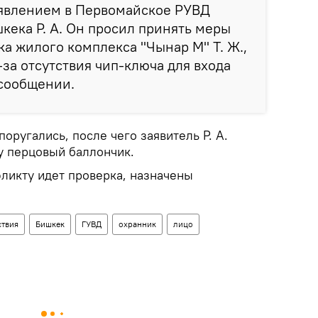
заявлением в Первомайское РУВД
кека Р. А. Он просил принять меры
а жилого комплекса "Чынар М" Т. Ж.,
-за отсутствия чип-ключа для входа
 сообщении.
оругались, после чего заявитель Р. А.
у перцовый баллончик.
ликту идет проверка, назначены
твия
Бишкек
ГУВД
охранник
лицо