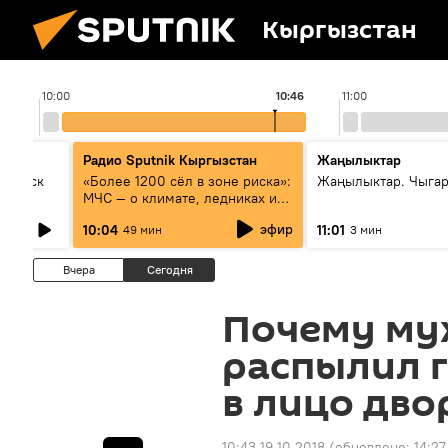
Кыргызстан
10:00
10:46
11:00
Радио Sputnik Кыргызстан
Жаңылыктар
Выпуск
«Более 1200 сёл в зоне риска»:
Жаңылыктар. Чыгар
МЧС — о климате, ледниках и
системе оповещения
эфир
10:04
11:01
49 мин
3 мин
населения
Вчера
Сегодня
Почему му
распылил 
в лицо дво
10:43 19.10.2018
(обновлено:
14:27