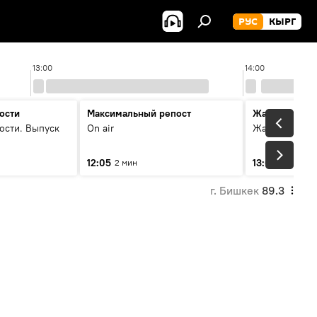
РУС
КЫРГ
13:00
14:00
ости
Максимальный репост
Жаңылыктар
ости. Выпуск
On air
Жаңылыктар.
12:05
13:01
2 мин
3 мин
г. Бишкек
89.3