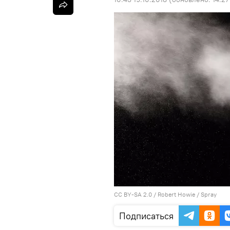
CC BY-SA 2.0
/
Robert Howie
/
Spray
Подписаться