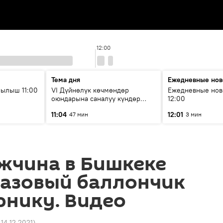
12:00
Тема дня
Ежедневные нов
ылыш 11:00
VI Дүйнөлүк көчмөндөр
Ежедневные нов
оюндарына саналуу күндөр
12:00
калды: даярдык иштери кайсы
11:04
12:01
47 мин
3 мин
этапка жетти?
жчина в Бишкеке
газовый баллончик
рнику. Видео
 14.12.2021
)