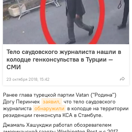
Тело саудовского журналиста нашли в
колодце генконсульства в Турции —
СМИ
23 октября 2018, 15:42
Ранее глава турецкой партии Vatan ("Родина")
Догу Перинчек
заявил,
что тело саудовского
журналиста
обнаружили
в колодце на территории
резиденции генконсула КСА в Стамбуле.
Джамаль Хашукджи работал обозревателем
американской газеты Washington Post и с 2017