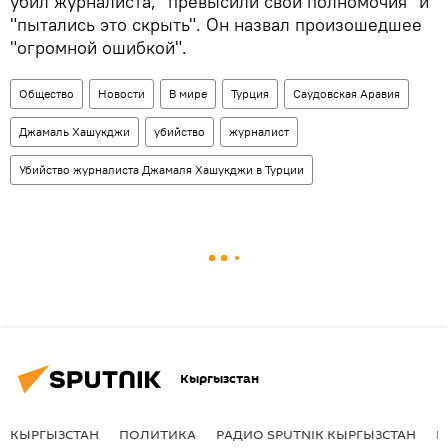
убил журналиста, "превысили свои полномочия" и
"пытались это скрыть". Он назвал произошедшее
"огромной ошибкой".
Общество
Новости
В мире
Турция
Саудовская Аравия
Джамаль Хашукджи
убийство
журналист
Убийство журналиста Джамаля Хашукджи в Турции
Кыргызстан
КЫРГЫЗСТАН
ПОЛИТИКА
РАДИО SPUTNIK КЫРГЫЗСТАН
Р