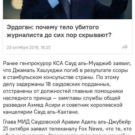
Эрдоган: почему тело убитого
журналиста до сих пор скрывают?
23 октября 2018, 18:25
Ранее генпрокурор КСА Сауд аль-Муаджиб заявил,
что Джамаль Хашукджи погиб в результате ссоры
в стамбульском консульстве страны. По этому
делу задержаны 18 саудовских подданных,
отстранены от должностей главные помощники
наследного принца — замглавы службы общей
разведки Ахмед Асири и советник королевской
канцелярии Сауд аль-Кахтани.
Глава МИД Саудовской Аравии Адель аль-Джубейр
21 октября заявил телеканалу Fox News, что те, кто