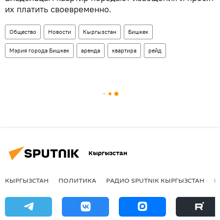
их платить своевременно.
Общество
Новости
Кыргызстан
Бишкек
Мэрия города Бишкек
аренда
квартира
рейд
Кыргызстан
КЫРГЫЗСТАН
ПОЛИТИКА
РАДИО SPUTNIK КЫРГЫЗСТАН
Р