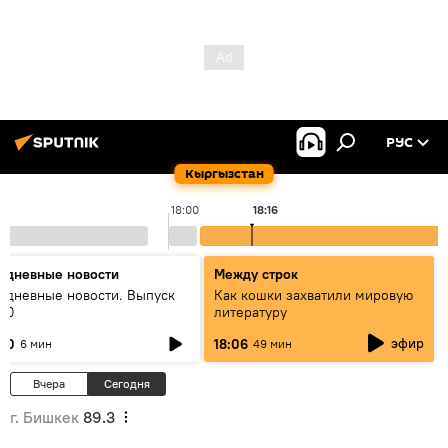
РУС
Кыргызстан
18:00
18:16
едневные новости
Между строк
едневные новости. Выпуск
Как кошки захватили мировую
:00
литературу
эфир
:00
18:06
6 мин
49 мин
Вчера
Сегодня
г. Бишкек
89.3