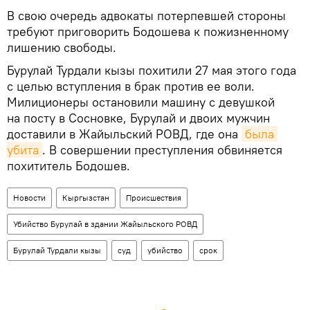
В свою очередь адвокаты потерпевшей стороны
требуют приговорить Бодошева к пожизненному
лишению свободы.
Бурулай Турдали кызы похитили 27 мая этого года
с целью вступления в брак против ее воли.
Милиционеры остановили машину с девушкой
на посту в Сосновке, Бурулай и двоих мужчин
доставили в Жайыльский РОВД, где она
была 
убита
. В совершении преступления обвиняется
похититель Бодошев.
Новости
Кыргызстан
Происшествия
Убийство Бурулай в здании Жайыльского РОВД
Бурулай Турдали кызы
суд
убийство
срок